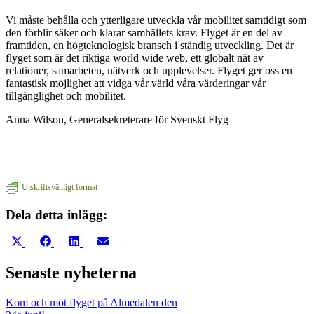
Vi måste behålla och ytterligare utveckla vår mobilitet samtidigt som
den förblir säker och klarar samhällets krav. Flyget är en del av
framtiden, en högteknologisk bransch i ständig utveckling. Det är
flyget som är det riktiga world wide web, ett globalt nät av
relationer, samarbeten, nätverk och upplevelser. Flyget ger oss en
fantastisk möjlighet att vidga vår värld våra värderingar vår
tillgänglighet och mobilitet.
Anna Wilson, Generalsekreterare för Svenskt Flyg
Utskriftsvänligt format
Dela detta inlägg:
Dela
Dela
Dela
Dela
på
på
på
på
X
Facebook
LinkedIn
E-
Senaste nyheterna
(Twitter)
post
Kom och möt flyget på Almedalen den