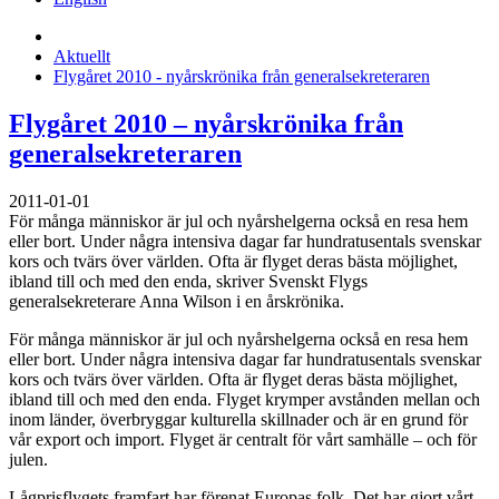
Aktuellt
Flygåret 2010 - nyårskrönika från generalsekreteraren
Flygåret 2010 – nyårskrönika från
generalsekreteraren
2011-01-01
För många människor är jul och nyårshelgerna också en resa hem
eller bort. Under några intensiva dagar far hundratusentals svenskar
kors och tvärs över världen. Ofta är flyget deras bästa möjlighet,
ibland till och med den enda, skriver Svenskt Flygs
generalsekreterare Anna Wilson i en årskrönika.
För många människor är jul och nyårshelgerna också en resa hem
eller bort. Under några intensiva dagar far hundratusentals svenskar
kors och tvärs över världen. Ofta är flyget deras bästa möjlighet,
ibland till och med den enda. Flyget krymper avstånden mellan och
inom länder, överbryggar kulturella skillnader och är en grund för
vår export och import. Flyget är centralt för vårt samhälle – och för
julen.
Lågprisflygets framfart har förenat Europas folk. Det har gjort vårt