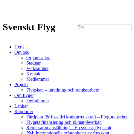
Svenskt Flyg
Hem
Om oss
Organisation
Stadgar
Verksamhet
Kontakt
Medlemmar
Projekt
Flygskatt – utredning och remissarbete
Om flyget
Definitioner
Länkar
Rapporter
Färdplan för fossilfri konkurrenskraft – Flygbranschen
Flygets finansiering och klimatpåverkan
Remissammanställning – En svensk flygskatt
PM: Internationella erfarenheter av flygskatt