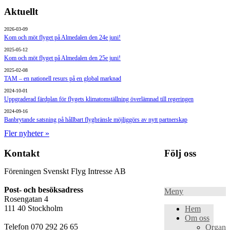
Aktuellt
2026-03-09
Kom och möt flyget på Almedalen den 24e juni!
2025-05-12
Kom och möt flyget på Almedalen den 25e juni!
2025-02-08
TAM – en nationell resurs på en global marknad
2024-10-01
Uppgraderad färdplan för flygets klimatomställning överlämnad till regeringen
2024-09-16
Banbrytande satsning på hållbart flygbränsle möjliggörs av nytt partnerskap
Fler nyheter »
Kontakt
Följ oss
Föreningen Svenskt Flyg Intresse AB
Post- och besöksadress
Meny
Rosengatan 4
111 40 Stockholm
Hem
Om oss
Telefon 070 292 26 65
Organis