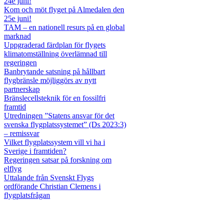
24e juni!
Kom och möt flyget på Almedalen den
25e juni!
TAM – en nationell resurs på en global
marknad
Uppgraderad färdplan för flygets
klimatomställning överlämnad till
regeringen
Banbrytande satsning på hållbart
flygbränsle möjliggörs av nytt
partnerskap
Bränslecellsteknik för en fossilfri
framtid
Utredningen ”Statens ansvar för det
svenska flygplatssystemet” (Ds 2023:3)
– remissvar
Vilket flygplatssystem vill vi ha i
Sverige i framtiden?
Regeringen satsar på forskning om
elflyg
Uttalande från Svenskt Flygs
ordförande Christian Clemens i
flygplatsfrågan