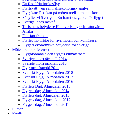
Ett fossilfritt inrikesflyg
Flygskatt – en samhällsekonomisk analys
Flygskatt: En skatt på möten mellan människor
Så lyfter vi Sverige – En framtidsagenda för flyget
Sverige inom räckhåll
Turismens betydelse för utveckling och naturvård i
Afrika
Full fart framåt!
Flyget möjliggör för nya möten och kongresser
Flygets ekonomiska betydelse för Sverige
Möten och konferenser
Flygbiobränsle och flygets klimatarbete
Sverige inom räckhåll 2014
Sverige inom räckhåll 2013
Flyg med framtid 2011
Svenskt Flyg i Almedalen 2018
Svenskt Flyg i Almedalen 2017
Svenskt Flyg i Almedalen 2016
Flygets Dag, Almedalen 2015
Flygets dag, Almedalen 2014
Flygets dag, Almedalen 2013
Flygets dag, Almedalen, 2012
Flygets dag, Almedalen 2011
Filmer
English