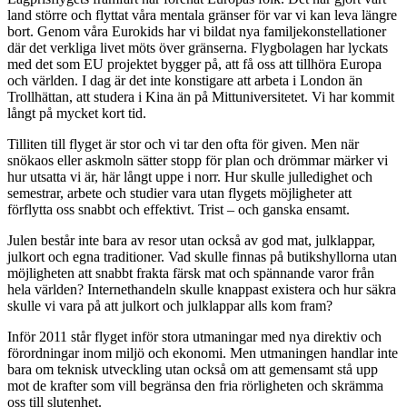
land större och flyttat våra mentala gränser för var vi kan leva längre
bort. Genom våra Eurokids har vi bildat nya familjekonstellationer
där det verkliga livet möts över gränserna. Flygbolagen har lyckats
med det som EU projektet bygger på, att få oss att tillhöra Europa
och världen. I dag är det inte konstigare att arbeta i London än
Trollhättan, att studera i Kina än på Mittuniversitetet. Vi har kommit
långt på mycket kort tid.
Tilliten till flyget är stor och vi tar den ofta för given. Men när
snökaos eller askmoln sätter stopp för plan och drömmar märker vi
hur utsatta vi är, här långt uppe i norr. Hur skulle julledighet och
semestrar, arbete och studier vara utan flygets möjligheter att
förflytta oss snabbt och effektivt. Trist – och ganska ensamt.
Julen består inte bara av resor utan också av god mat, julklappar,
julkort och egna traditioner. Vad skulle finnas på butikshyllorna utan
möjligheten att snabbt frakta färsk mat och spännande varor från
hela världen? Internethandeln skulle knappast existera och hur säkra
skulle vi vara på att julkort och julklappar alls kom fram?
Inför 2011 står flyget inför stora utmaningar med nya direktiv och
förordningar inom miljö och ekonomi. Men utmaningen handlar inte
bara om teknisk utveckling utan också om att gemensamt stå upp
mot de krafter som vill begränsa den fria rörligheten och skrämma
oss till slutenhet.