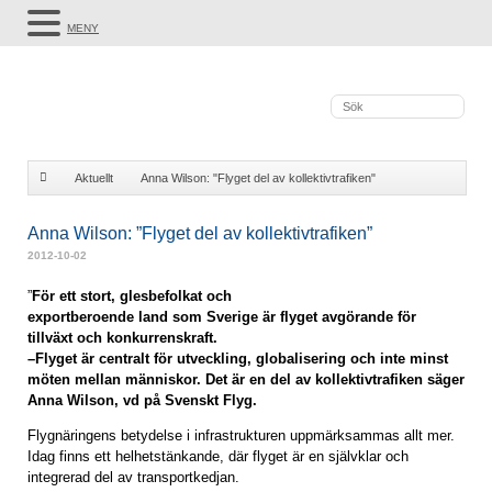
MENY
Aktuellt
Anna Wilson: "Flyget del av kollektivtrafiken"
Anna Wilson: ”Flyget del av kollektivtrafiken”
2012-10-02
”
För ett stort, glesbefolkat och
exportberoende land som Sverige är flyget avgörande för
tillväxt och konkurrenskraft.
–Flyget är centralt för utveckling, globalisering och inte minst
möten mellan människor. Det är en del av kollektivtrafiken säger
Anna Wilson, vd på Svenskt Flyg.
Flygnäringens betydelse i infrastrukturen uppmärksammas allt mer.
Idag finns ett helhetstänkande, där flyget är en självklar och
integrerad del av transportkedjan.