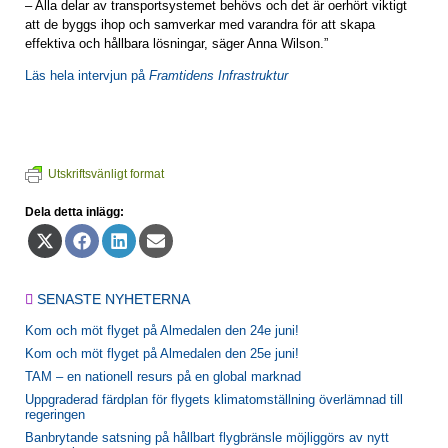
– Alla delar av transportsystemet behövs och det är oerhört viktigt
att de byggs ihop och samverkar med varandra för att skapa
effektiva och hållbara lösningar, säger Anna Wilson.”
Läs hela intervjun på
Framtidens Infrastruktur
Utskriftsvänligt format
Dela detta inlägg:
Dela
Dela
Dela
Dela
på
på
på
på
X
Facebook
LinkedIn
E-
(Twitter)
post
SENASTE NYHETERNA
Kom och möt flyget på Almedalen den 24e juni!
Kom och möt flyget på Almedalen den 25e juni!
TAM – en nationell resurs på en global marknad
Uppgraderad färdplan för flygets klimatomställning överlämnad till
regeringen
Banbrytande satsning på hållbart flygbränsle möjliggörs av nytt