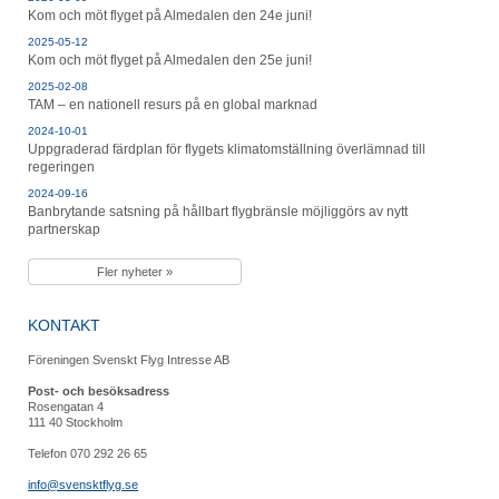
Kom och möt flyget på Almedalen den 24e juni!
2025-05-12
Kom och möt flyget på Almedalen den 25e juni!
2025-02-08
TAM – en nationell resurs på en global marknad
2024-10-01
Uppgraderad färdplan för flygets klimatomställning överlämnad till
regeringen
2024-09-16
Banbrytande satsning på hållbart flygbränsle möjliggörs av nytt
partnerskap
Fler nyheter »
KONTAKT
Föreningen Svenskt Flyg Intresse AB
Post- och besöksadress
Rosengatan 4
111 40 Stockholm
Telefon 070 292 26 65
info@svensktflyg.se