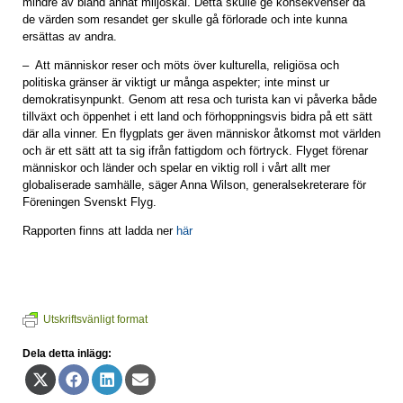
mindre av bland annat miljöskäl. Detta skulle ge konsekvenser då
de värden som resandet ger skulle gå förlorade och inte kunna
ersättas av andra.
– Att människor reser och möts över kulturella, religiösa och
politiska gränser är viktigt ur många aspekter; inte minst ur
demokratisynpunkt. Genom att resa och turista kan vi påverka både
tillväxt och öppenhet i ett land och förhoppningsvis bidra på ett sätt
där alla vinner. En flygplats ger även människor åtkomst mot världen
och är ett sätt att ta sig ifrån fattigdom och förtryck. Flyget förenar
människor och länder och spelar en viktig roll i vårt allt mer
globaliserade samhälle, säger Anna Wilson, generalsekreterare för
Föreningen Svenskt Flyg.
Rapporten finns att ladda ner
här
Utskriftsvänligt format
Dela detta inlägg:
Dela
Dela
Dela
Dela
på
på
på
på
X
Facebook
LinkedIn
E-