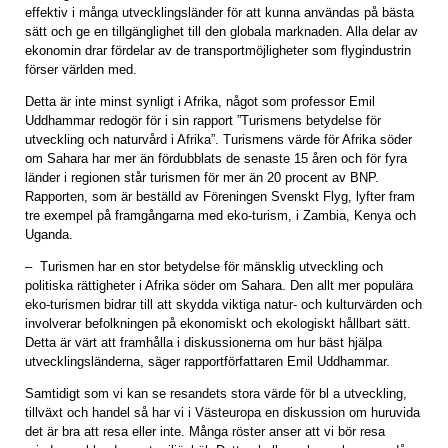
effektiv i många utvecklingsländer för att kunna användas på bästa
sätt och ge en tillgänglighet till den globala marknaden. Alla delar av
ekonomin drar fördelar av de transportmöjligheter som flygindustrin
förser världen med.
Detta är inte minst synligt i Afrika, något som professor Emil
Uddhammar redogör för i sin rapport ”Turismens betydelse för
utveckling och naturvård i Afrika”. Turismens värde för Afrika söder
om Sahara har mer än fördubblats de senaste 15 åren och för fyra
länder i regionen står turismen för mer än 20 procent av BNP.
Rapporten, som är beställd av Föreningen Svenskt Flyg, lyfter fram
tre exempel på framgångarna med eko-turism, i Zambia, Kenya och
Uganda.
– Turismen har en stor betydelse för mänsklig utveckling och
politiska rättigheter i Afrika söder om Sahara. Den allt mer populära
eko-turismen bidrar till att skydda viktiga natur- och kulturvärden och
involverar befolkningen på ekonomiskt och ekologiskt hållbart sätt.
Detta är värt att framhålla i diskussionerna om hur bäst hjälpa
utvecklingsländerna, säger rapportförfattaren Emil Uddhammar.
Samtidigt som vi kan se resandets stora värde för bl a utveckling,
tillväxt och handel så har vi i Västeuropa en diskussion om huruvida
det är bra att resa eller inte. Många röster anser att vi bör resa