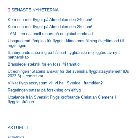
(Twitter)
post
SENASTE NYHETERNA
Kom och möt flyget på Almedalen den 24e juni!
Kom och möt flyget på Almedalen den 25e juni!
TAM – en nationell resurs på en global marknad
Uppgraderad färdplan för flygets klimatomställning överlämnad till
regeringen
Banbrytande satsning på hållbart flygbränsle möjliggörs av nytt
partnerskap
Bränslecellsteknik för en fossilfri framtid
Utredningen ”Statens ansvar för det svenska flygplatssystemet” (Ds
2023:3) – remissvar
Vilket flygplatssystem vill vi ha i Sverige i framtiden?
Regeringen satsar på forskning om elflyg
Uttalande från Svenskt Flygs ordförande Christian Clemens i
flygplatsfrågan
AKTUELLT
2026-03-09