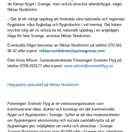
att främja flyget i Sverige, men också utveckla utlandsflyget, säger
Niklas Nordström.
– Det är ett viktigt uppdrag att företräda våra nationella och regionala
flygplatser, våra flygbolag och flygindustrin i vid mening. Det känns
mycket rolig att nu också ha ett nationellt uppdrag i en angelägen
fråga för hela Sverige, avslutar Niklas Nordström.
Eventuella frågor besvaras av Niklas Nordström på telefon 070-341
46 42 eller e-post:
niklas.nordstrom@primegroup.com
Eller Anna Wilson, Generalsekreterare Föreningen Svenskt Flyg på
telefon 0709-263177 eller e-post:
anna.wilson@svensktflyg.se
Högupplöst pressbild på Niklas Nordström
Föreningen Svenskt Flyg är en intresseorganisation som
kommunicerar idéer, åsikter och kunskap om det kommersiella
flyget och flygindustrin i Sverige. Syftet är att öka medvetenheten
om flygnäringens ekonomiska och sociala samhällsnytta så att
flygnäringen ges möjligheter att verka och utvecklas i Sverige.
Svensk flygnäring skapar över 80 000 jobb i Sverige plus ytterligare