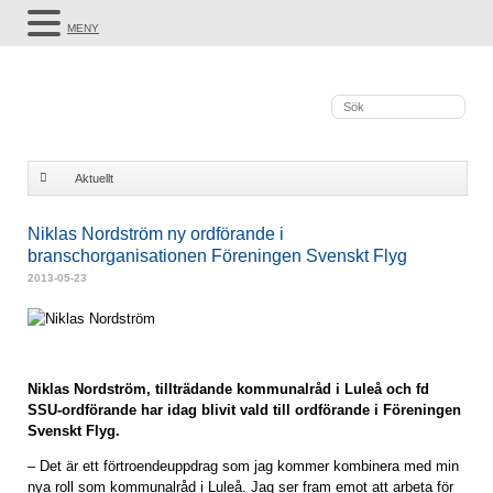
MENY
Aktuellt
Niklas Nordström ny ordförande i branschorganisationen Föreningen
Niklas Nordström ny ordförande i
branschorganisationen Föreningen Svenskt Flyg
Svenskt Flyg
2013-05-23
Niklas Nordström, tillträdande kommunalråd i Luleå och fd
SSU-ordförande har idag blivit vald till ordförande i Föreningen
Svenskt Flyg.
– Det är ett förtroendeuppdrag som jag kommer kombinera med min
nya roll som kommunalråd i Luleå. Jag ser fram emot att arbeta för