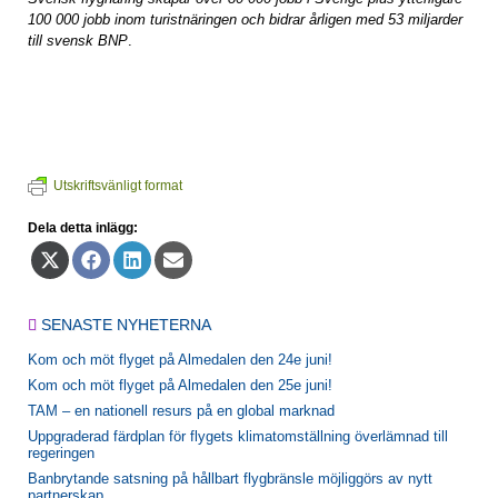
100 000 jobb inom turistnäringen och bidrar årligen med 53 miljarder
till svensk BNP
.
Utskriftsvänligt format
Dela detta inlägg:
Dela
Dela
Dela
Dela
på
på
på
på
X
Facebook
LinkedIn
E-
(Twitter)
post
SENASTE NYHETERNA
Kom och möt flyget på Almedalen den 24e juni!
Kom och möt flyget på Almedalen den 25e juni!
TAM – en nationell resurs på en global marknad
Uppgraderad färdplan för flygets klimatomställning överlämnad till
regeringen
Banbrytande satsning på hållbart flygbränsle möjliggörs av nytt
partnerskap