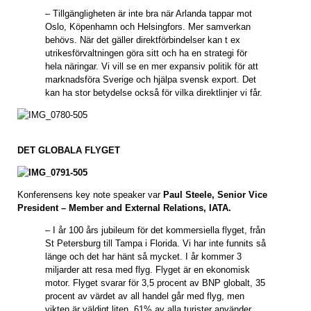
– Tillgängligheten är inte bra när Arlanda tappar mot
Oslo, Köpenhamn och Helsingfors. Mer samverkan
behövs. När det gäller direktförbindelser kan t ex
utrikesförvaltningen göra sitt och ha en strategi för
hela näringar. Vi vill se en mer expansiv politik för att
marknadsföra Sverige och hjälpa svensk export. Det
kan ha stor betydelse också för vilka direktlinjer vi får.
DET GLOBALA FLYGET
Konferensens key note speaker var
Paul Steele, Senior Vice
President – Member and External Relations, IATA.
– I år 100 års jubileum för det kommersiella flyget, från
St Petersburg till Tampa i Florida. Vi har inte funnits så
länge och det har hänt så mycket. I år kommer 3
miljarder att resa med flyg. Flyget är en ekonomisk
motor. Flyget svarar för 3,5 procent av BNP globalt, 35
procent av värdet av all handel går med flyg, men
vikten är väldigt liten. 61% av alla turister använder