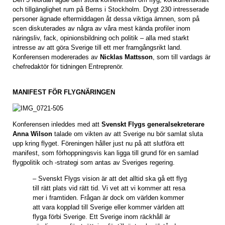
och tillgänglighet rum på Berns i Stockholm. Drygt 230 intresserade
personer ägnade eftermiddagen åt dessa viktiga ämnen, som på
scen diskuterades av några av våra mest kända profiler inom
näringsliv, fack, opinionsbildning och politik – alla med starkt
intresse av att göra Sverige till ett mer framgångsrikt land.
Konferensen modererades av
Nicklas Mattsson
, som till vardags är
chefredaktör för tidningen Entreprenör.
MANIFEST FÖR FLYGNÄRINGEN
Konferensen inleddes med att
Svenskt Flygs generalsekreterare
Anna Wilson
talade om vikten av att Sverige nu bör samlat sluta
upp kring flyget. Föreningen håller just nu på att slutföra ett
manifest, som förhoppningsvis kan ligga till grund för en samlad
flygpolitik och -strategi som antas av Sveriges regering.
– Svenskt Flygs vision är att det alltid ska gå ett flyg
till rätt plats vid rätt tid. Vi vet att vi kommer att resa
mer i framtiden. Frågan är dock om världen kommer
att vara kopplad till Sverige eller kommer världen att
flyga förbi Sverige. Ett Sverige inom räckhåll är