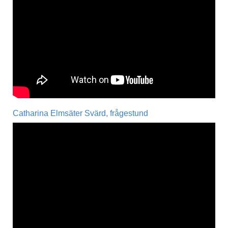
Catharina Elmsäter Svärd, frågestund