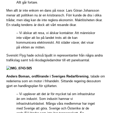
Allt går fortare.
Men allt är inte enkom en dans på rosor. Lars Göran Johansson
menar att politiken nu är en krisbransch. Förr kunde de dra i olika
trådar, men idag kan de inte reglera ekonomin. Maktlösheten ökar.
En stadig tendens är dock att vårt resande ökar.
– Vi älskar att resa, vi älskar kontakter. Att människor
inte väljer att bo på landet trots att de kan
kommunicera elektroniskt. Att städer växer, det visar
på vikten av möten.
Svenskt Flyg hade också bjudit in representanter från några andra
trafikslag samt två riksdagsledamöter till ett panelsamtal.
Anders Boman, ordförande i Sveriges Redarförening
, talade om
rederierna som en motor i frihandeln. Sittande regering dessutom
gjort en handlingsplan för sjöfarten.
– Vi upplever att det är för mycket tal om infrastruktur
än om industri. Som industri hamnar vi
infrastrukturträsket. Många våra medlemmar har inget
med Sverige att göra. Sverige och Österrike är de