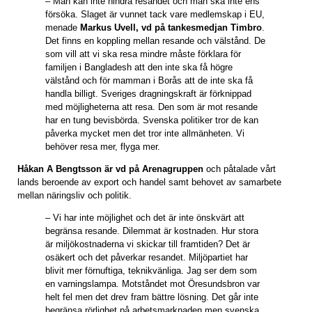
– Man kan inte hindra resandet och man ska inte ens
försöka. Slaget är vunnet tack vare medlemskap i EU,
menade
Markus Uvell, vd på tankesmedjan Timbro
.
Det finns en koppling mellan resande och välstånd. De
som vill att vi ska resa mindre måste förklara för
familjen i Bangladesh att den inte ska få högre
välstånd och för mamman i Borås att de inte ska få
handla billigt. Sveriges dragningskraft är förknippad
med möjligheterna att resa. Den som är mot resande
har en tung bevisbörda. Svenska politiker tror de kan
påverka mycket men det tror inte allmänheten. Vi
behöver resa mer, flyga mer.
Håkan A Bengtsson är vd på Arenagruppen
och påtalade vårt
lands beroende av export och handel samt behovet av samarbete
mellan näringsliv och politik.
– Vi har inte möjlighet och det är inte önskvärt att
begränsa resande. Dilemmat är kostnaden. Hur stora
är miljökostnaderna vi skickar till framtiden? Det är
osäkert och det påverkar resandet. Miljöpartiet har
blivit mer förnuftiga, teknikvänliga. Jag ser dem som
en varningslampa. Motståndet mot Öresundsbron var
helt fel men det drev fram bättre lösning. Det går inte
begränsa rörlighet på arbetsmarknaden men svenska