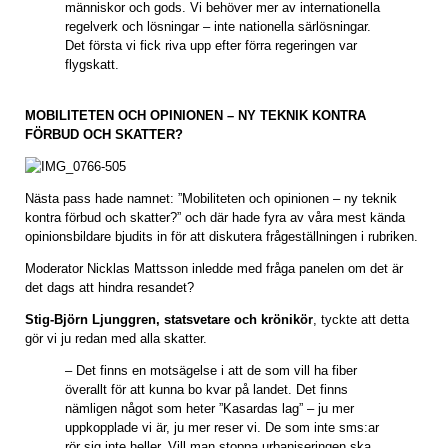
människor och gods. Vi behöver mer av internationella
regelverk och lösningar – inte nationella särlösningar.
Det första vi fick riva upp efter förra regeringen var
flygskatt.
MOBILITETEN OCH OPINIONEN – NY TEKNIK KONTRA
FÖRBUD OCH SKATTER?
Nästa pass hade namnet: ”Mobiliteten och opinionen – ny teknik
kontra förbud och skatter?” och där hade fyra av våra mest kända
opinionsbildare bjudits in för att diskutera frågeställningen i rubriken.
Moderator Nicklas Mattsson inledde med fråga panelen om det är
det dags att hindra resandet?
Stig-Björn Ljunggren, statsvetare och krönikör
, tyckte att detta
gör vi ju redan med alla skatter.
– Det finns en motsägelse i att de som vill ha fiber
överallt för att kunna bo kvar på landet. Det finns
nämligen något som heter ”Kasardas lag” – ju mer
uppkopplade vi är, ju mer reser vi. De som inte sms:ar
rör sig inte heller. Vill man stoppa urbaniseringen ska