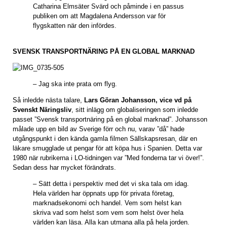
Catharina Elmsäter Svärd och påminde i en passus
publiken om att Magdalena Andersson var för
flygskatten när den infördes.
SVENSK TRANSPORTNÄRING PÅ EN GLOBAL MARKNAD
– Jag ska inte prata om flyg.
Så inledde nästa talare,
Lars Göran Johansson, vice vd på
Svenskt Näringsliv
, sitt inlägg om globaliseringen som inledde
passet ”Svensk transportnäring på en global marknad”. Johansson
målade upp en bild av Sverige förr och nu, varav ”då” hade
utgångspunkt i den kända gamla filmen Sällskapsresan, där en
läkare smugglade ut pengar för att köpa hus i Spanien. Detta var
1980 när rubrikerna i LO-tidningen var ”Med fonderna tar vi över!”.
Sedan dess har mycket förändrats.
– Sätt detta i perspektiv med det vi ska tala om idag.
Hela världen har öppnats upp för privata företag,
marknadsekonomi och handel. Vem som helst kan
skriva vad som helst som vem som helst över hela
världen kan läsa. Alla kan utmana alla på hela jorden.