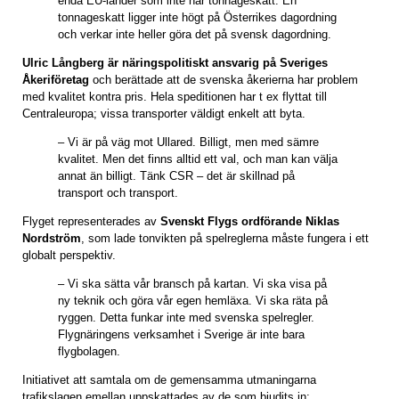
enda EU-länder som inte har tonnageskatt. En
tonnageskatt ligger inte högt på Österrikes dagordning
och verkar inte heller göra det på svensk dagordning.
Ulric Långberg är näringspolitiskt ansvarig på Sveriges
Åkeriföretag
och berättade att de svenska åkerierna har problem
med kvalitet kontra pris. Hela speditionen har t ex flyttat till
Centraleuropa; vissa transporter väldigt enkelt att byta.
– Vi är på väg mot Ullared. Billigt, men med sämre
kvalitet. Men det finns alltid ett val, och man kan välja
annat än billigt. Tänk CSR – det är skillnad på
transport och transport.
Flyget representerades av
Svenskt Flygs ordförande Niklas
Nordström
, som lade tonvikten på spelreglerna måste fungera i ett
globalt perspektiv.
– Vi ska sätta vår bransch på kartan. Vi ska visa på
ny teknik och göra vår egen hemläxa. Vi ska räta på
ryggen. Detta funkar inte med svenska spelregler.
Flygnäringens verksamhet i Sverige är inte bara
flygbolagen.
Initiativet att samtala om de gemensamma utmaningarna
trafikslagen emellan uppskattades av de som bjudits in: