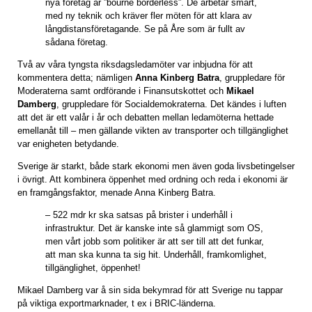
nya företag är ”bourne borderless”. De arbetar smart,
med ny teknik och kräver fler möten för att klara av
långdistansföretagande. Se på Åre som är fullt av
sådana företag.
Två av våra tyngsta riksdagsledamöter var inbjudna för att
kommentera detta; nämligen
Anna Kinberg Batra
, gruppledare för
Moderaterna samt ordförande i Finansutskottet och
Mikael
Damberg
, gruppledare för Socialdemokraterna. Det kändes i luften
att det är ett valår i år och debatten mellan ledamöterna hettade
emellanåt till – men gällande vikten av transporter och tillgänglighet
var enigheten betydande.
Sverige är starkt, både stark ekonomi men även goda livsbetingelser
i övrigt. Att kombinera öppenhet med ordning och reda i ekonomi är
en framgångsfaktor, menade Anna Kinberg Batra.
– 522 mdr kr ska satsas på brister i underhåll i
infrastruktur. Det är kanske inte så glammigt som OS,
men vårt jobb som politiker är att ser till att det funkar,
att man ska kunna ta sig hit. Underhåll, framkomlighet,
tillgänglighet, öppenhet!
Mikael Damberg var å sin sida bekymrad för att Sverige nu tappar
på viktiga exportmarknader, t ex i BRIC-länderna.