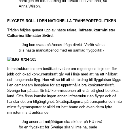
nämligen en förutsättning för tillväxt och välstånd, sa
Anna Wilson.
FLYGETS ROLL I DEN NATIONELLA TRANSPORTPOLITIKEN
Tråden följdes genast upp av näste talare,
infrastrukturminister
Catharina Elmsäter Svärd
.
– Jag kan svara på Annas fråga direkt. Varför vänta
tills nästa mandatperiod med en samlad flygpolitik?
Infrastrukturminstern berättade vidare om regeringens linje om fler
jobb och ökad konkurrenskraft går väl i linje med att ha ett hållbart
och fungerande flyg. Hon vill se till att driftbidrag till flygplatser läggs
i en gemensam länspåse för att upprätthålla bra konkurrenskraft.
Sverige har påtalat för EU-kommissionen att vi är ett glest befolkat
land. Ofta finns kanske ingen annan infrastruktur än flyget och då
handlar det om tillgänglighet. Skattepålagorna på transporter och inte
minst flygtransporter är alltid ett hett ämne och även detta lyfte
ministern i sitt anförande:
– Jag anser att miljöfrågan ska skötas på EU-nivå –
för en flygskatt för Sverige ska vi inte ha, sade