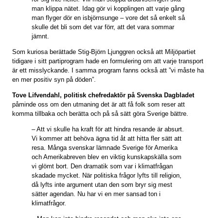
man klippa nätet. Idag gör vi kopplingen att varje gång
man flyger dör en isbjörnsunge – vore det så enkelt så
skulle det bli som det var förr, att det vara sommar
jämnt.
Som kuriosa berättade Stig-Björn Ljunggren också att Miljöpartiet
tidigare i sitt partiprogram hade en formulering om att varje transport
är ett misslyckande. I samma program fanns också att ”vi måste ha
en mer positiv syn på döden”.
Tove Lifvendahl, politisk chefredaktör på Svenska Dagbladet
påminde oss om den utmaning det är att få folk som reser att
komma tillbaka och berätta och på så sätt göra Sverige bättre.
– Att vi skulle ha kraft för att hindra resande är absurt.
Vi kommer att behöva ägna tid åt att hitta fler sätt att
resa. Många svenskar lämnade Sverige för Amerika
och Amerikabreven blev en viktig kunskapskälla som
vi glömt bort. Den dramatik som var i klimatfrågan
skadade mycket. När politiska frågor lyfts till religion,
då lyfts inte argument utan den som bryr sig mest
sätter agendan. Nu har vi en mer sansad ton i
klimatfrågor.