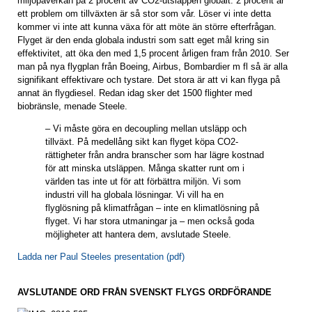
miljöpåverkan på 2 procent av CO2-utsläppen globalt. 2 procent är
ett problem om tillväxten är så stor som vår. Löser vi inte detta
kommer vi inte att kunna växa för att möte än större efterfrågan.
Flyget är den enda globala industri som satt eget mål kring sin
effektivitet, att öka den med 1,5 procent årligen fram från 2010. Ser
man på nya flygplan från Boeing, Airbus, Bombardier m fl så är alla
signifikant effektivare och tystare. Det stora är att vi kan flyga på
annat än flygdiesel. Redan idag sker det 1500 flighter med
biobränsle, menade Steele.
– Vi måste göra en decoupling mellan utsläpp och
tillväxt. På medellång sikt kan flyget köpa CO2-
rättigheter från andra branscher som har lägre kostnad
för att minska utsläppen. Många skatter runt om i
världen tas inte ut för att förbättra miljön. Vi som
industri vill ha globala lösningar. Vi vill ha en
flyglösning på klimatfrågan – inte en klimatlösning på
flyget. Vi har stora utmaningar ja – men också goda
möjligheter att hantera dem, avslutade Steele.
Ladda ner Paul Steeles presentation (pdf)
AVSLUTANDE ORD FRÅN SVENSKT FLYGS ORDFÖRANDE