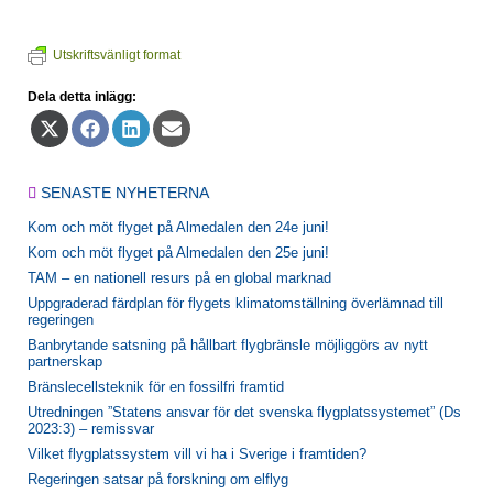
Utskriftsvänligt format
Dela detta inlägg:
Dela
Dela
Dela
Dela
på
på
på
på
X
Facebook
LinkedIn
E-
(Twitter)
post
SENASTE NYHETERNA
Kom och möt flyget på Almedalen den 24e juni!
Kom och möt flyget på Almedalen den 25e juni!
TAM – en nationell resurs på en global marknad
Uppgraderad färdplan för flygets klimatomställning överlämnad till
regeringen
Banbrytande satsning på hållbart flygbränsle möjliggörs av nytt
partnerskap
Bränslecellsteknik för en fossilfri framtid
Utredningen ”Statens ansvar för det svenska flygplatssystemet” (Ds
2023:3) – remissvar
Vilket flygplatssystem vill vi ha i Sverige i framtiden?
Regeringen satsar på forskning om elflyg