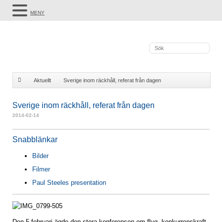
MENY
Aktuellt
Sverige inom räckhåll, referat från dagen
Sverige inom räckhåll, referat från dagen
2014-02-14
Snabblänkar
Bilder
Filmer
Paul Steeles presentation
Den 5 februari ägde den stora konferensen om flyg, konkurrenskraft