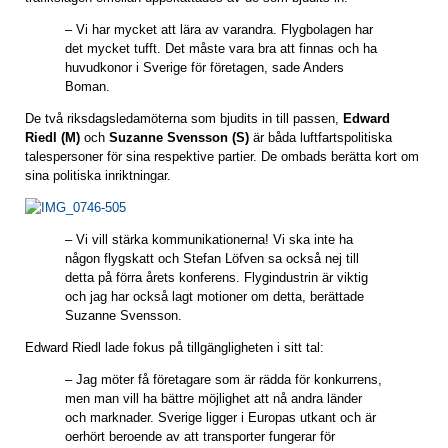
– Vi har mycket att lära av varandra. Flygbolagen har
det mycket tufft. Det måste vara bra att finnas och ha
huvudkonor i Sverige för företagen, sade Anders
Boman.
De två riksdagsledamöterna som bjudits in till passen,
Edward
Riedl (M)
och
Suzanne Svensson (S)
är båda luftfartspolitiska
talespersoner för sina respektive partier. De ombads berätta kort om
sina politiska inriktningar.
– Vi vill stärka kommunikationerna! Vi ska inte ha
någon flygskatt och Stefan Löfven sa också nej till
detta på förra årets konferens. Flygindustrin är viktig
och jag har också lagt motioner om detta, berättade
Suzanne Svensson.
Edward Riedl lade fokus på tillgängligheten i sitt tal:
– Jag möter få företagare som är rädda för konkurrens,
men man vill ha bättre möjlighet att nå andra länder
och marknader. Sverige ligger i Europas utkant och är
oerhört beroende av att transporter fungerar för