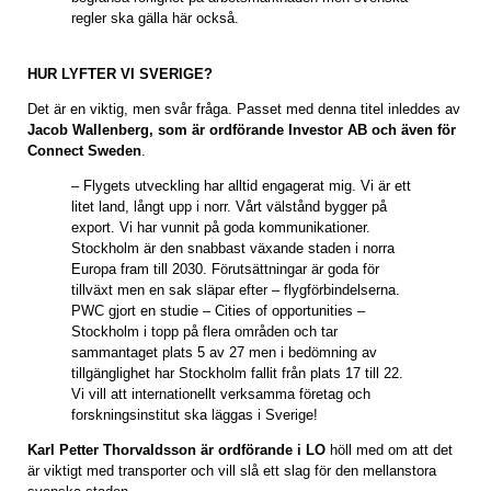
regler ska gälla här också.
HUR LYFTER VI SVERIGE?
Det är en viktig, men svår fråga. Passet med denna titel inleddes av
Jacob Wallenberg, som är ordförande Investor AB och även för
Connect Sweden
.
– Flygets utveckling har alltid engagerat mig. Vi är ett
litet land, långt upp i norr. Vårt välstånd bygger på
export. Vi har vunnit på goda kommunikationer.
Stockholm är den snabbast växande staden i norra
Europa fram till 2030. Förutsättningar är goda för
tillväxt men en sak släpar efter – flygförbindelserna.
PWC gjort en studie – Cities of opportunities –
Stockholm i topp på flera områden och tar
sammantaget plats 5 av 27 men i bedömning av
tillgänglighet har Stockholm fallit från plats 17 till 22.
Vi vill att internationellt verksamma företag och
forskningsinstitut ska läggas i Sverige!
Karl Petter Thorvaldsson är ordförande i LO
höll med om att det
är viktigt med transporter och vill slå ett slag för den mellanstora