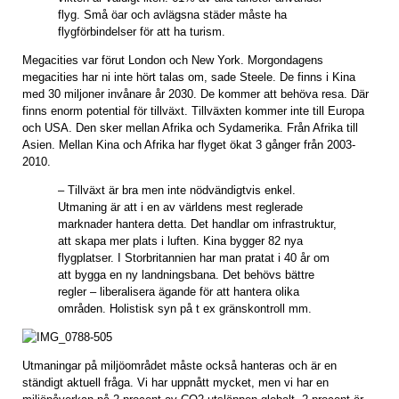
flyg. Små öar och avlägsna städer måste ha
flygförbindelser för att ha turism.
Megacities var förut London och New York. Morgondagens
megacities har ni inte hört talas om, sade Steele. De finns i Kina
med 30 miljoner invånare år 2030. De kommer att behöva resa. Där
finns enorm potential för tillväxt. Tillväxten kommer inte till Europa
och USA. Den sker mellan Afrika och Sydamerika. Från Afrika till
Asien. Mellan Kina och Afrika har flyget ökat 3 gånger från 2003-
2010.
– Tillväxt är bra men inte nödvändigtvis enkel.
Utmaning är att i en av världens mest reglerade
marknader hantera detta. Det handlar om infrastruktur,
att skapa mer plats i luften. Kina bygger 82 nya
flygplatser. I Storbritannien har man pratat i 40 år om
att bygga en ny landningsbana. Det behövs bättre
regler – liberalisera ägande för att hantera olika
områden. Holistisk syn på t ex gränskontroll mm.
Utmaningar på miljöområdet måste också hanteras och är en
ständigt aktuell fråga. Vi har uppnått mycket, men vi har en