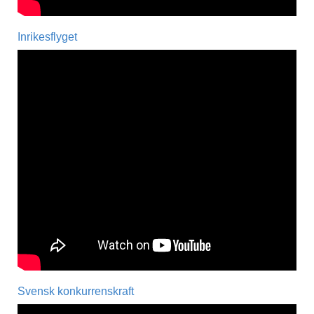
Inrikesflyget
Svensk konkurrenskraft