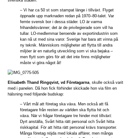
svenska staden.
– Vi har ca 50 st som stampat länge i tillväxt. Flyget
öppnade upp marknaden redan på 1970–80-talet. Var
femte svensk bor i dessa städer. LO är varma
frihandelsvänner; det är de privilegierade som vill ha
tullar. LO-medlemmar beroende av exportindustrin som
kan nå ut med sina varor. Sverige har bara att vinna på
ny teknik. Människors möjligheter att flytta till andra
miljöer är en naturlig utveckling som vi ska bejaka –
men flytt som görs för att det inte finns möjligheter
måste vi göra något åt!
Elisabeth Thand Ringqvist, vd Företagarna
, skulle också varit
med i panelen. Då hon fick förhinder skickade hon via film en
hälsning med följande budskap:
– Vårt mål att företag ska växa. Men också att få
företagare från resten av världen ska flytta hit och
växa. När vi frågar företagare tre hinder mot tillväxt:
Dyrt anställa, Svårt hitta rätt personal och Svårt hitta
riskkapital. För att hitta rätt personal krävs transporter.
Många företag nöjda med lokala affärer, men många