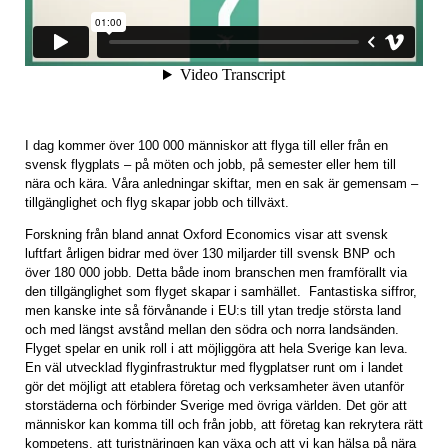
I dag kommer över 100 000 människor att flyga till eller från en
svensk flygplats – på möten och jobb, på semester eller hem till
nära och kära. Våra anledningar skiftar, men en sak är gemensam –
tillgänglighet och flyg skapar jobb och tillväxt.
Forskning från bland annat Oxford Economics visar att svensk
luftfart årligen bidrar med över 130 miljarder till svensk BNP och
över 180 000 jobb. Detta både inom branschen men framförallt via
den tillgänglighet som flyget skapar i samhället. Fantastiska siffror,
men kanske inte så förvånande i EU:s till ytan tredje största land
och med längst avstånd mellan den södra och norra landsänden.
Flyget spelar en unik roll i att möjliggöra att hela Sverige kan leva.
En väl utvecklad flyginfrastruktur med flygplatser runt om i landet
gör det möjligt att etablera företag och verksamheter även utanför
storstäderna och förbinder Sverige med övriga världen. Det gör att
människor kan komma till och från jobb, att företag kan rekrytera rätt
kompetens, att turistnäringen kan växa och att vi kan hälsa på nära