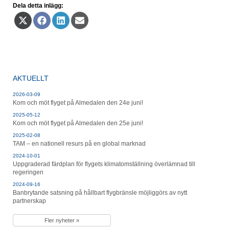
Dela detta inlägg:
Dela
Dela
Dela
Dela
på
på
på
på
X
Facebook
LinkedIn
E-
(Twitter)
post
AKTUELLT
2026-03-09
Kom och möt flyget på Almedalen den 24e juni!
2025-05-12
Kom och möt flyget på Almedalen den 25e juni!
2025-02-08
TAM – en nationell resurs på en global marknad
2024-10-01
Uppgraderad färdplan för flygets klimatomställning överlämnad till
regeringen
2024-09-16
Banbrytande satsning på hållbart flygbränsle möjliggörs av nytt
partnerskap
Fler nyheter »