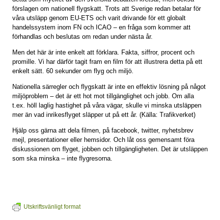
förslagen om nationell flygskatt. Trots att Sverige redan betalar för
våra utsläpp genom EU-ETS och varit drivande för ett globalt
handelssystem inom FN och ICAO – en fråga som kommer att
förhandlas och beslutas om redan under nästa år.
Men det här är inte enkelt att förklara. Fakta, siffror, procent och
promille. Vi har därför tagit fram en film för att illustrera detta på ett
enkelt sätt. 60 sekunder om flyg och miljö.
Nationella särregler och flygskatt är inte en effektiv lösning på något
miljöproblem – det är ett hot mot tillgänglighet och jobb. Om alla
t.ex. höll laglig hastighet på våra vägar, skulle vi minska utsläppen
mer än vad inrikesflyget släpper ut på ett år. (Källa: Trafikverket)
Hjälp oss gärna att dela filmen, på facebook, twitter, nyhetsbrev
mejl, presentationer eller hemsidor. Och låt oss gemensamt föra
diskussionen om flyget, jobben och tillgängligheten. Det är utsläppen
som ska minska – inte flygresorna.
Utskriftsvänligt format