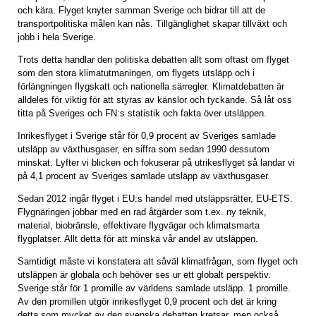
och kära. Flyget knyter samman Sverige och bidrar till att de
transportpolitiska målen kan nås. Tillgänglighet skapar tillväxt och
jobb i hela Sverige.
Trots detta handlar den politiska debatten allt som oftast om flyget
som den stora klimatutmaningen, om flygets utsläpp och i
förlängningen flygskatt och nationella särregler. Klimatdebatten är
alldeles för viktig för att styras av känslor och tyckande. Så låt oss
titta på Sveriges och FN:s statistik och fakta över utsläppen.
Inrikesflyget i Sverige står för 0,9 procent av Sveriges samlade
utsläpp av växthusgaser, en siffra som sedan 1990 dessutom
minskat. Lyfter vi blicken och fokuserar på utrikesflyget så landar vi
på 4,1 procent av Sveriges samlade utsläpp av växthusgaser.
Sedan 2012 ingår flyget i EU:s handel med utsläppsrätter, EU-ETS.
Flygnäringen jobbar med en rad åtgärder som t.ex. ny teknik,
material, biobränsle, effektivare flygvägar och klimatsmarta
flygplatser. Allt detta för att minska vår andel av utsläppen.
Samtidigt måste vi konstatera att såväl klimatfrågan, som flyget och
utsläppen är globala och behöver ses ur ett globalt perspektiv.
Sverige står för 1 promille av världens samlade utsläpp. 1 promille.
Av den promillen utgör inrikesflyget 0,9 procent och det är kring
detta som mycket av den svenska debatten kretsar, men också