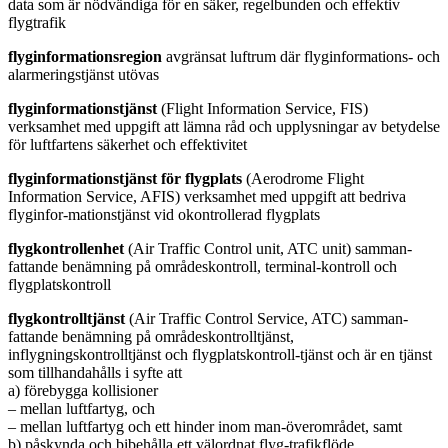
data som är nödvändiga för en säker, regelbunden och effektiv
flygtrafik
flyginformationsregion
avgränsat luftrum där flyginformations- och
alarmeringstjänst utövas
flyginformationstjänst
(Flight Information Service, FIS)
verksamhet med uppgift att lämna råd och upplysningar av betydelse
för luftfartens säkerhet och effektivitet
flyginformationstjänst för flygplats
(Aerodrome Flight
Information Service, AFIS) verksamhet med uppgift att bedriva
flyginfor-mationstjänst vid okontrollerad flygplats
flygkontrollenhet
(Air Traffic Control unit, ATC unit) samman-
fattande benämning på områdeskontroll, terminal-kontroll och
flygplatskontroll
flygkontrolltjänst
(Air Traffic Control Service, ATC) samman-
fattande benämning på områdeskontrolltjänst,
inflygningskontrolltjänst och flygplatskontroll-tjänst och är en tjänst
som tillhandahålls i syfte att
a) förebygga kollisioner
– mellan luftfartyg, och
– mellan luftfartyg och ett hinder inom man-överområdet, samt
b) påskynda och bibehålla ett välordnat flyg-trafikflöde