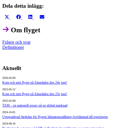
Dela detta inlägg:
Dela
Dela
Dela
Dela
på
på
på
på
X
Facebook
LinkedIn
E-
Om flyget
(Twitter)
post
Frågor och svar
Definitioner
Aktuellt
2026-03-09
Kom och möt flyget på Almedalen den 24e juni!
2025-05-12
Kom och möt flyget på Almedalen den 25e juni!
2025-02-08
TAM – en nationell resurs på en global marknad
2024-10-01
Uppgraderad färdplan för flygets klimatomställning överlämnad till regeringen
2024-09-16