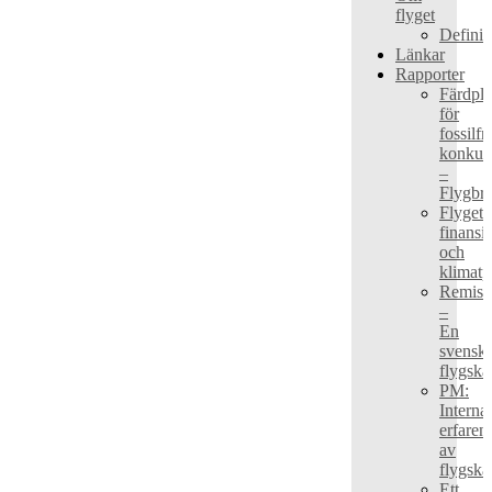
flyget
Definit
Länkar
Rapporter
Färdpl
för
fossilfri
konkurr
–
Flygbr
Flygets
finansi
och
klimat
Remiss
–
En
svensk
flygskat
PM:
Internat
erfaren
av
flygskat
Ett