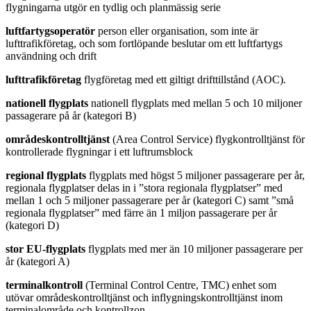
flygningarna utgör en tydlig och planmässig serie
luftfartygsoperatör
person eller organisation, som inte är
lufttrafikföretag, och som fortlöpande beslutar om ett luftfartygs
användning och drift
lufttrafikföretag
flygföretag med ett giltigt drifttillstånd (AOC).
nationell flygplats
nationell flygplats med mellan 5 och 10 miljoner
passagerare på år (kategori B)
områdeskontrolltjänst
(Area Control Service) flygkontrolltjänst för
kontrollerade flygningar i ett luftrumsblock
regional flygplats
flygplats med högst 5 miljoner passagerare per år,
regionala flygplatser delas in i ”stora regionala flygplatser” med
mellan 1 och 5 miljoner passagerare per år (kategori C) samt ”små
regionala flygplatser” med färre än 1 miljon passagerare per år
(kategori D)
stor EU-flygplats
flygplats med mer än 10 miljoner passagerare per
år (kategori A)
terminalkontroll
(Terminal Control Centre, TMC) enhet som
utövar områdeskontrolltjänst och inflygningskontrolltjänst inom
terminalområde och kontrollzon