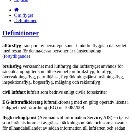
Om flyget
Definitioner
Definitioner
affärsflyg
transport av person/personer i mindre flygplan där syftet
med resan för denna/dessa personer är tjänsteuppdrag
(
förtydligande
)
bruksflyg
verksamhet med luftfartyg där luftfartyget används för
särskilda uppgifter som till exempel jordbruksflyg, fotoflyg,
övervakningsflyg, patrulltjänst, flygräddningstjänst, mätningsflyg,
inspektionsflyg, bogserflyg, målgång och reklamflyg
civil luftfart
luftfart som bedrivs enligt civila föreskrifter
EG-lufttrafikföretag
lufttrafikföretag med en giltig operativ licens i
enlighet med förordning (EG) nr 1008/2008
flygbriefingtjänst
(Aeronautical Information Service, AIS) en tjänst
som inrättats inom ett avgränsat täckningsområde och som ansvarar
för tillhandahållandet av sådan information till luftfarten och sådan