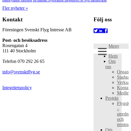
Banbrytande satsning på hållbart flygbränsle möjliggörs av nytt partnerskap
Fler nyheter »
Kontakt
Följ oss
Föreningen Svenskt Flyg Intresse AB
Post- och besöksadress
Rosengatan 4
Meny
111 40 Stockholm
Hem
Om
Telefon 070 292 26 65
oss
Organis
info@svensktflyg.se
Stadgar
Verksa
Kontak
Integritetspolicy
Medle
Projekt
Flygska
–
utredni
och
remissa
Om