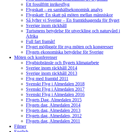
Ett fossilfritt inrikesflyg
Flygskatt – en samhällsekonomisk analys
Flygskatt: En skatt på möten mellan människor
Så lyfter vi Sverige – En framtidsagenda för flyget
Sverige inom räckhåll
Turismens betydelse för utveckling och naturvård i
Afrika
Full fart framåt!
Flyget möjliggör för nya möten och kongresser
Flygets ekonomiska betydelse för Sverige
Möten och konferenser
Flygbiobränsle och flygets klimatarbete
Sverige inom räckhåll 2014
Sverige inom räckhåll 2013
Flyg med framtid 2011
Svenskt Flyg i Almedalen 2018
Svenskt Flyg i Almedalen 2017
Svenskt Flyg i Almedalen 2016
Flygets Dag, Almedalen 2015
Flygets dag, Almedalen 2014
Flygets dag, Almedalen 2013
Flygets dag, Almedalen, 2012
Flygets dag, Almedalen 2011
Filmer
English