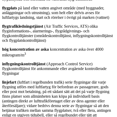
flygplats
på land eller vatten angivet område (med byggnader,
anläggningar och utrustning), som helt eller delvis avses för
luftfartygs landning, start och rörelser i övrigt på marken (vattnet)
flygtrafikledningstjänst
(Air Traffic Services, ATS) olika
flyginformations-, alarmerings-, flygrådgivnings- och
flygkontrolltjänster (områdeskontrolltjänst, inflygningskontrolltjänst
och flygplatskontrolltjänst)
hög koncentration av aska
koncentration av aska över 4000
3
mikrogram/m
inflygningskontrolltjänst
(Approach Control Service)
flygkontrolltjänst för ankommande eller avgående kontrollerade
flygningar
linjefart
(luftfart i regelbunden trafik) serie flygningar där varje
flygning utförs med luftfartyg för befordran av passagerare, gods
eller post mot betalning, på ett sådant sätt att det på varje flygning
finns platser som allmänheten kan köpa på individuell basis
(antingen direkt av lufttrafikföretaget eller av dess agenter eller
återförsäljare); vidare bedrivs denna serie av flygningar så att den
betjänar trafiken mellan samma flygplatser, två eller flera, antingen
enligt en utgiven tidtabell, eller så regelbundet eller tätt att