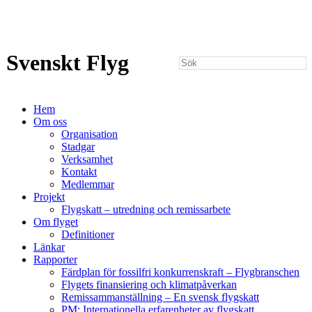
Svenskt Flyg
Hem
Om oss
Organisation
Stadgar
Verksamhet
Kontakt
Medlemmar
Projekt
Flygskatt – utredning och remissarbete
Om flyget
Definitioner
Länkar
Rapporter
Färdplan för fossilfri konkurrenskraft – Flygbranschen
Flygets finansiering och klimatpåverkan
Remissammanställning – En svensk flygskatt
PM: Internationella erfarenheter av flygskatt