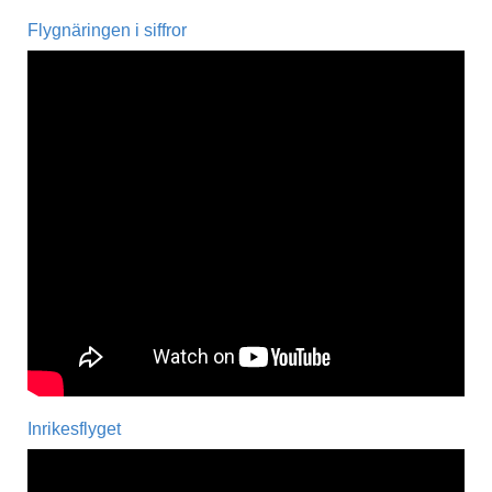
Flygnäringen i siffror
Inrikesflyget