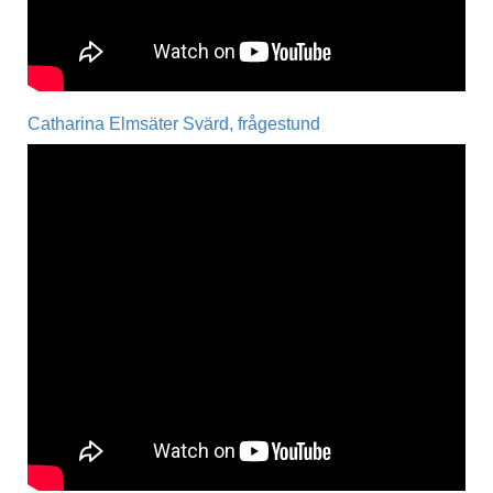
Catharina Elmsäter Svärd, frågestund