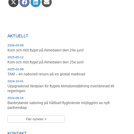
Dela
Dela
Dela
Dela
på
på
på
på
X
Facebook
LinkedIn
E-
(Twitter)
post
AKTUELLT
2026-03-09
Kom och möt flyget på Almedalen den 24e juni!
2025-05-12
Kom och möt flyget på Almedalen den 25e juni!
2025-02-08
TAM – en nationell resurs på en global marknad
2024-10-01
Uppgraderad färdplan för flygets klimatomställning överlämnad till
regeringen
2024-09-16
Banbrytande satsning på hållbart flygbränsle möjliggörs av nytt
partnerskap
Fler nyheter »
KONTAKT