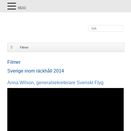
MENY
Filmer
Filmer
Sverige inom räckhåll 2014
Anna Wilson, generalsekreterare Svenskt Flyg