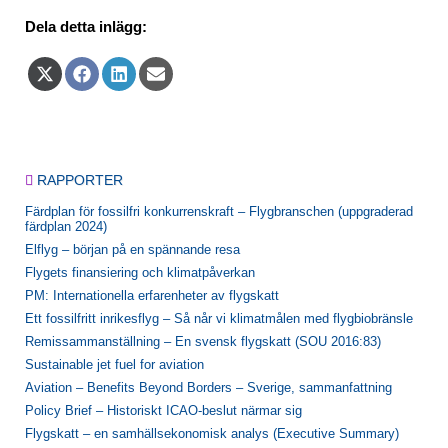
Dela detta inlägg:
Dela
Dela
Dela
Dela
på
på
på
på
X
Facebook
LinkedIn
E-
(Twitter)
post
RAPPORTER
Färdplan för fossilfri konkurrenskraft – Flygbranschen (uppgraderad
färdplan 2024)
Elflyg – början på en spännande resa
Flygets finansiering och klimatpåverkan
PM: Internationella erfarenheter av flygskatt
Ett fossilfritt inrikesflyg – Så når vi klimatmålen med flygbiobränsle
Remissammanställning – En svensk flygskatt (SOU 2016:83)
Sustainable jet fuel for aviation
Aviation – Benefits Beyond Borders – Sverige, sammanfattning
Policy Brief – Historiskt ICAO-beslut närmar sig
Flygskatt – en samhällsekonomisk analys (Executive Summary)