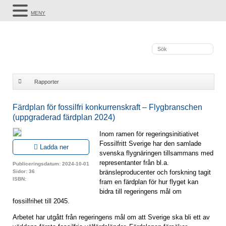
MENY
Rapporter
Färdplan för fossilfri konkurrenskraft – Flygbranschen (uppgraderad färdplan
Färdplan för fossilfri konkurrenskraft – Flygbranschen
(uppgraderad färdplan 2024)
2024)
Inom ramen för regeringsinitiativet
Fossilfritt Sverige har den samlade
Ladda ner
svenska flygnäringen tillsammans med
representanter från bl.a.
Publiceringsdatum: 2024-10-01
Sidor: 36
bränsleproducenter och forskning tagit
ISBN:
fram en färdplan för hur flyget kan
bidra till regeringens mål om
fossilfrihet till 2045.
Arbetet har utgått från regeringens mål om att Sverige ska bli ett av