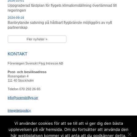
2024-10-01
Uppgraderad färdplan för flygets klimatomställning överlämnad till
regeringen
2024-09-16
Banbrytande satsning på hållbart flygbränsle möjliggörs av nytt
partnerskap
Fler nyheter »
KONTAKT
Föreningen Svenskt Flyg Intresse AB
Post- och besöksadress
Rosengatan 4
111 40 Stockholm
Telefon 070 292 26 65
info@svensktflyg.se
Integritetspolicy
FÖLJ OSS
Vi använder cookies för att se till att vi ger dig den bästa
upplevelsen på vår hemsida. Om du fortsätter att använda den
här webbplatsen kommer vi att anta att du godkänner detta.