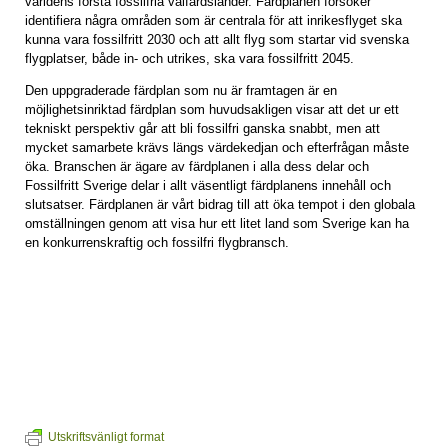
världens första fossilfria välfärdsländer. Färdplanen försöker
identifiera några områden som är centrala för att inrikesflyget ska
kunna vara fossilfritt 2030 och att allt flyg som startar vid svenska
flygplatser, både in- och utrikes, ska vara fossilfritt 2045.
Den uppgraderade färdplan som nu är framtagen är en
möjlighetsinriktad färdplan som huvudsakligen visar att det ur ett
tekniskt perspektiv går att bli fossilfri ganska snabbt, men att
mycket samarbete krävs längs värdekedjan och efterfrågan måste
öka. Branschen är ägare av färdplanen i alla dess delar och
Fossilfritt Sverige delar i allt väsentligt färdplanens innehåll och
slutsatser. Färdplanen är vårt bidrag till att öka tempot i den globala
omställningen genom att visa hur ett litet land som Sverige kan ha
en konkurrenskraftig och fossilfri flygbransch.
Utskriftsvänligt format