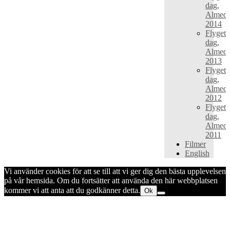
dag,
Almeda
2014
Flygets
dag,
Almeda
2013
Flygets
dag,
Almeda
2012
Flygets
dag,
Almeda
2011
Filmer
English
Vi använder cookies för att se till att vi ger dig den bästa upplevelsen
på vår hemsida. Om du fortsätter att använda den här webbplatsen
kommer vi att anta att du godkänner detta.
Ok