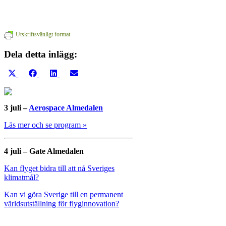
Utskriftsvänligt format
Dela detta inlägg:
Dela
Dela
Dela
Dela
på
på
på
på
X
Facebook
LinkedIn
E-
(Twitter)
post
3 juli –
Aerospace Almedalen
Läs mer och se program »
4 juli – Gate Almedalen
Kan flyget bidra till att nå Sveriges
klimatmål?
Kan vi göra Sverige till en permanent
världsutställning för flyginnovation?