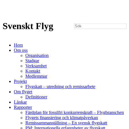
Svenskt Flyg
Hem
Om oss
Organisation
Stadgar
Verksamhet
Kontakt
Medlemmar
Projekt
Flygskatt – utredning och remissarbete
Om flyget
Definitioner
Länkar
Rapporter
Färdplan för fossilfri konkurrenskraft – Flygbranschen
Flygets finansiering och klimatpåverkan
Remissammanställning – En svensk flygskatt
PM: Internationella erfarenheter av flygskatt