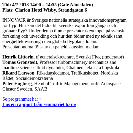
Tid: 4/7 2018 14:00 – 14:55 (Gate Almedalen)
Plats: Clarion Hotel Wisby, Strandgatan 6
INNOVAIR är Sveriges nationella strategiska innovationsprogram
för flyg. Hur kan det bidra till svenska exportframgångar och
grönare flyg? Under denna timme presenteras exempel på svensk
forskning och utveckling och hur den bidrar med ny teknik samt
energieffektivisering i den globala flygplansflottan.
Presentationerna följs av en paneldiskussion mellan:
Henrik Littorin
, tf generalsekreterare, Svenskt Flyg (moderator)
Tomas Grönstedt
, Professor turbomachinery mechanics and
maritime sciences fluid dynamics, Chalmers tekniska högskola
Rikard Larsson
, Riksdagsledamot, Trafikutskottet, Nordiska
Rådet, Socialdemokraterna
Peter Engberg
, Head of Traffic Management, ordf. Aerospace
Cluster Sweden, SAAB
Se programmet här »
Läs en rapport från seminariet här »