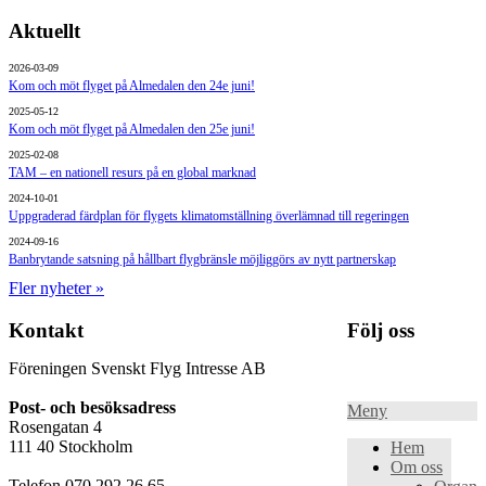
Aktuellt
2026-03-09
Kom och möt flyget på Almedalen den 24e juni!
2025-05-12
Kom och möt flyget på Almedalen den 25e juni!
2025-02-08
TAM – en nationell resurs på en global marknad
2024-10-01
Uppgraderad färdplan för flygets klimatomställning överlämnad till regeringen
2024-09-16
Banbrytande satsning på hållbart flygbränsle möjliggörs av nytt partnerskap
Fler nyheter »
Kontakt
Följ oss
Föreningen Svenskt Flyg Intresse AB
Post- och besöksadress
Meny
Rosengatan 4
111 40 Stockholm
Hem
Om oss
Telefon 070 292 26 65