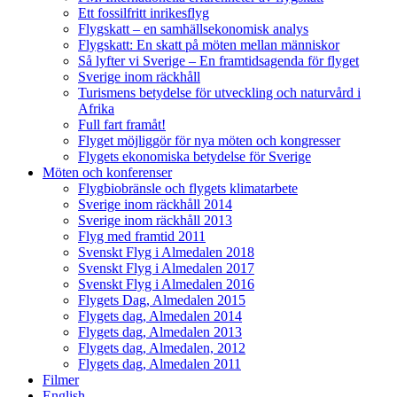
Ett fossilfritt inrikesflyg
Flygskatt – en samhällsekonomisk analys
Flygskatt: En skatt på möten mellan människor
Så lyfter vi Sverige – En framtidsagenda för flyget
Sverige inom räckhåll
Turismens betydelse för utveckling och naturvård i
Afrika
Full fart framåt!
Flyget möjliggör för nya möten och kongresser
Flygets ekonomiska betydelse för Sverige
Möten och konferenser
Flygbiobränsle och flygets klimatarbete
Sverige inom räckhåll 2014
Sverige inom räckhåll 2013
Flyg med framtid 2011
Svenskt Flyg i Almedalen 2018
Svenskt Flyg i Almedalen 2017
Svenskt Flyg i Almedalen 2016
Flygets Dag, Almedalen 2015
Flygets dag, Almedalen 2014
Flygets dag, Almedalen 2013
Flygets dag, Almedalen, 2012
Flygets dag, Almedalen 2011
Filmer
English