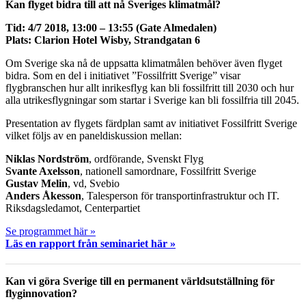
Kan flyget bidra till att nå Sveriges klimatmål?
Tid: 4/7 2018, 13:00 – 13:55 (Gate Almedalen)
Plats: Clarion Hotel Wisby, Strandgatan 6
Om Sverige ska nå de uppsatta klimatmålen behöver även flyget
bidra. Som en del i initiativet ”Fossilfritt Sverige” visar
flygbranschen hur allt inrikesflyg kan bli fossilfritt till 2030 och hur
alla utrikesflygningar som startar i Sverige kan bli fossilfria till 2045.
Presentation av flygets färdplan samt av initiativet Fossilfritt Sverige
vilket följs av en paneldiskussion mellan:
Niklas Nordström
, ordförande, Svenskt Flyg
Svante Axelsson
, nationell samordnare, Fossilfritt Sverige
Gustav Melin
, vd, Svebio
Anders Åkesson
, Talesperson för transportinfrastruktur och IT.
Riksdagsledamot, Centerpartiet
Se programmet här »
Läs en rapport från seminariet här »
Kan vi göra Sverige till en permanent världsutställning för
flyginnovation?