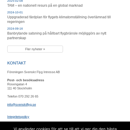
2025-02-08
TAM – en nationell resurs på en global marknad
2024-10-01
Uppgraderad färdplan för flygets klimatomställning överlämnad till
regeringen
2024-09-16
Banbrytande satsning på hållbart flygbränsle möjliggörs av nytt
partnerskap
Fler nyheter »
KONTAKT
Föreningen Svenskt Flyg Intresse AB
Post- och besöksadress
Rosengatan 4
111 40 Stockholm
Telefon 070 292 26 65
info@svensktflyg.se
Integritetspolicy
FÖLJ OSS
Vi använder cookies för att se till att vi ger dig den bästa