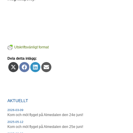
Utskriftsvänligt format
Dela detta inlägg:
Dela
Dela
Dela
Dela
på
på
på
på
X
Facebook
LinkedIn
E-
(Twitter)
post
AKTUELLT
2026-03-09
Kom och möt flyget på Almedalen den 24e juni!
2025-05-12
Kom och möt flyget på Almedalen den 25e juni!