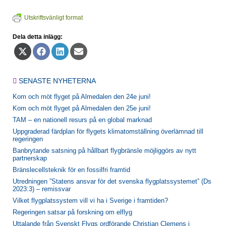
Utskriftsvänligt format
Dela detta inlägg:
Dela
Dela
Dela
Dela
på
på
på
på
X
Facebook
LinkedIn
E-
(Twitter)
post
SENASTE NYHETERNA
Kom och möt flyget på Almedalen den 24e juni!
Kom och möt flyget på Almedalen den 25e juni!
TAM – en nationell resurs på en global marknad
Uppgraderad färdplan för flygets klimatomställning överlämnad till
regeringen
Banbrytande satsning på hållbart flygbränsle möjliggörs av nytt
partnerskap
Bränslecellsteknik för en fossilfri framtid
Utredningen ”Statens ansvar för det svenska flygplatssystemet” (Ds
2023:3) – remissvar
Vilket flygplatssystem vill vi ha i Sverige i framtiden?
Regeringen satsar på forskning om elflyg
Uttalande från Svenskt Flygs ordförande Christian Clemens i