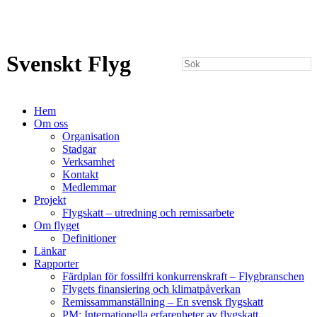
Svenskt Flyg
Hem
Om oss
Organisation
Stadgar
Verksamhet
Kontakt
Medlemmar
Projekt
Flygskatt – utredning och remissarbete
Om flyget
Definitioner
Länkar
Rapporter
Färdplan för fossilfri konkurrenskraft – Flygbranschen
Flygets finansiering och klimatpåverkan
Remissammanställning – En svensk flygskatt
PM: Internationella erfarenheter av flygskatt