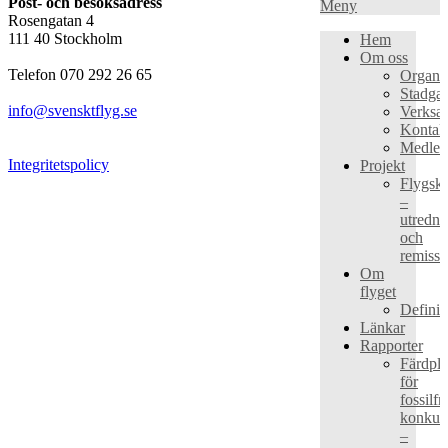
Post- och besöksadress
Meny
Rosengatan 4
111 40 Stockholm
Hem
Om oss
Telefon 070 292 26 65
Organis
Stadgar
info@svensktflyg.se
Verksa
Kontak
Medle
Integritetspolicy
Projekt
Flygska
–
utredni
och
remissa
Om
flyget
Definit
Länkar
Rapporter
Färdpl
för
fossilfri
konkurr
–