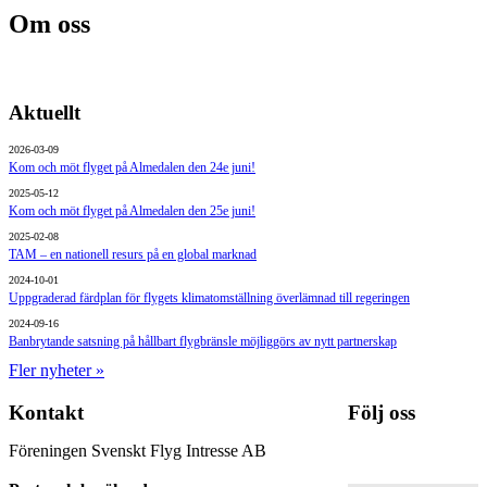
X
Facebook
LinkedIn
E-
Om oss
(Twitter)
post
Aktuellt
2026-03-09
Kom och möt flyget på Almedalen den 24e juni!
2025-05-12
Kom och möt flyget på Almedalen den 25e juni!
2025-02-08
TAM – en nationell resurs på en global marknad
2024-10-01
Uppgraderad färdplan för flygets klimatomställning överlämnad till regeringen
2024-09-16
Banbrytande satsning på hållbart flygbränsle möjliggörs av nytt partnerskap
Fler nyheter »
Kontakt
Följ oss
Föreningen Svenskt Flyg Intresse AB