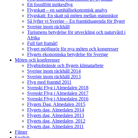
Ett fossilfritt inrikesflyg
Flygskatt – en samhällsekonomisk analys
Flygskatt: En skatt på möten mellan människor
Så lyfter vi Sverige – En framtidsagenda för flyget
Sverige inom räckhåll
Turismens betydelse för utveckling och naturvård i
Afrika
Full fart framåt!
Flyget möjliggör för nya möten och kongresser
Flygets ekonomiska betydelse för Sverige
Möten och konferenser
Flygbiobränsle och flygets klimatarbete
Sverige inom räckhåll 2014
Sverige inom räckhåll 2013
Flyg med framtid 2011
Svenskt Flyg i Almedalen 2018
Svenskt Flyg i Almedalen 2017
Svenskt Flyg i Almedalen 2016
Flygets Dag, Almedalen 2015
Flygets dag, Almedalen 2014
Flygets dag, Almedalen 2013
Flygets dag, Almedalen, 2012
Flygets dag, Almedalen 2011
Filmer
English