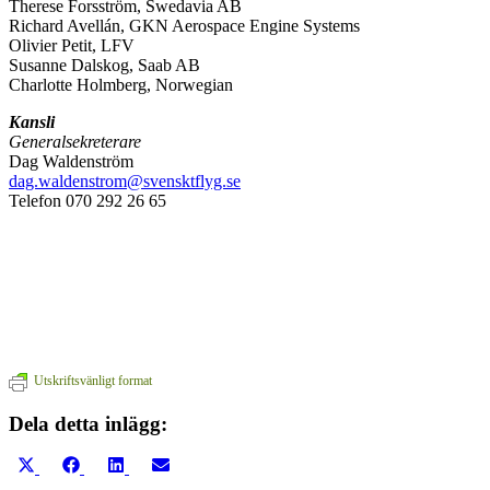
Therese Forsström, Swedavia AB
Richard Avellán, GKN Aerospace Engine Systems
Olivier Petit, LFV
Susanne Dalskog, Saab AB
Charlotte Holmberg, Norwegian
Kansli
Generalsekreterare
Dag Waldenström
dag.waldenstrom@svensktflyg.se
Telefon 070 292 26 65
Utskriftsvänligt format
Dela detta inlägg:
Dela
Dela
Dela
Dela
på
på
på
på