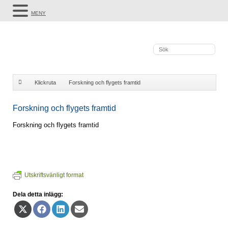
MENY
Klickruta
Forskning och flygets framtid
Forskning och flygets framtid
Forskning och flygets framtid
Utskriftsvänligt format
Dela detta inlägg:
Dela
Dela
Dela
Dela
på
på
på
på
X
Facebook
LinkedIn
E-
(Twitter)
post