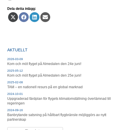
Dela detta inlägg:
Dela
Dela
Dela
Dela
på
på
på
på
X
Facebook
LinkedIn
E-
(Twitter)
post
AKTUELLT
2026-03-09
Kom och möt flyget på Almedalen den 24e juni!
2025-05-12
Kom och möt flyget på Almedalen den 25e juni!
2025-02-08
TAM – en nationell resurs på en global marknad
2024-10-01
Uppgraderad färdplan för flygets klimatomställning överlämnad till
regeringen
2024-09-16
Banbrytande satsning på hållbart flygbränsle möjliggörs av nytt
partnerskap