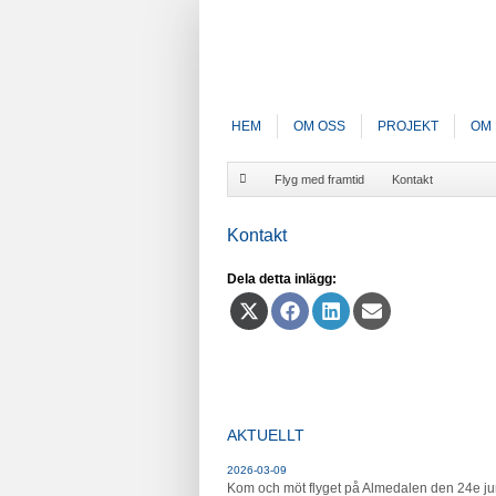
HEM
OM OSS
PROJEKT
OM 
Flyg med framtid
Kontakt
Kontakt
Dela detta inlägg:
Dela
Dela
Dela
Dela
på
på
på
på
X
Facebook
LinkedIn
E-
(Twitter)
post
AKTUELLT
2026-03-09
Kom och möt flyget på Almedalen den 24e ju