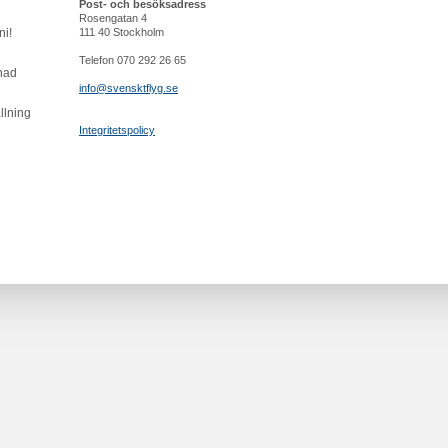
Post- och besöksadress
Rosengatan 4
ni!
111 40 Stockholm
Telefon 070 292 26 65
knad
info@svensktflyg.se
llning
Integritetspolicy