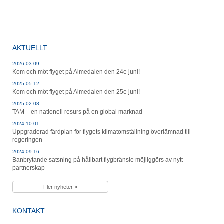
X
Facebook
LinkedIn
E-
(Twitter)
post
AKTUELLT
2026-03-09
Kom och möt flyget på Almedalen den 24e juni!
2025-05-12
Kom och möt flyget på Almedalen den 25e juni!
2025-02-08
TAM – en nationell resurs på en global marknad
2024-10-01
Uppgraderad färdplan för flygets klimatomställning överlämnad till
regeringen
2024-09-16
Banbrytande satsning på hållbart flygbränsle möjliggörs av nytt
partnerskap
Fler nyheter »
KONTAKT