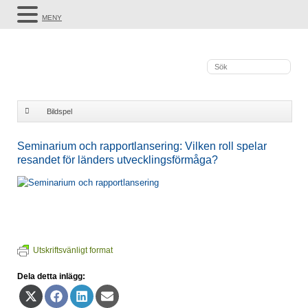
MENY
Bildspel
Seminarium och rapportlansering: Vilken roll spelar resandet för länders
Seminarium och rapportlansering: Vilken roll spelar
resandet för länders utvecklingsförmåga?
utvecklingsförmåga?
Utskriftsvänligt format
Dela detta inlägg:
Dela
Dela
Dela
Dela
på
på
på
på