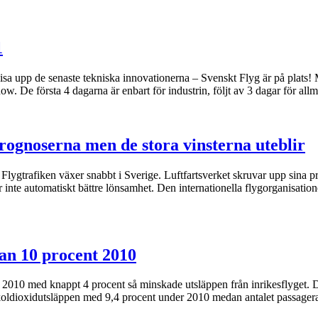
1
 visa upp de senaste tekniska innovationerna – Svenskt Flyg är på plats
ow. De första 4 dagarna är enbart för industrin, följt av 3 dagar för al
prognoserna men de stora vinsterna uteblir
Flygtrafiken växer snabbt i Sverige. Luftfartsverket skruvar upp sina pr
er inte automatiskt bättre lönsamhet. Den internationella flygorganisat
an 10 procent 2010
010 med knappt 4 procent så minskade utsläppen från inrikesflyget. Dett
e koldioxidutsläppen med 9,4 procent under 2010 medan antalet passage