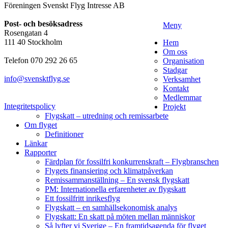
Föreningen Svenskt Flyg Intresse AB
Post- och besöksadress
Meny
Rosengatan 4
111 40 Stockholm
Hem
Om oss
Telefon 070 292 26 65
Organisation
Stadgar
info@svensktflyg.se
Verksamhet
Kontakt
Medlemmar
Integritetspolicy
Projekt
Flygskatt – utredning och remissarbete
Om flyget
Definitioner
Länkar
Rapporter
Färdplan för fossilfri konkurrenskraft – Flygbranschen
Flygets finansiering och klimatpåverkan
Remissammanställning – En svensk flygskatt
PM: Internationella erfarenheter av flygskatt
Ett fossilfritt inrikesflyg
Flygskatt – en samhällsekonomisk analys
Flygskatt: En skatt på möten mellan människor
Så lyfter vi Sverige – En framtidsagenda för flyget