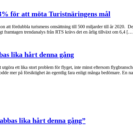
3% för att möta Turistnäringens mål
ion att fördubbla turismens omsättning till 500 miljarder till år 2020. D
gt framtagen trendanalys från RTS krävs det en årlig tillväxt om 6,4 […
bas lika hårt denna gång
öra ett lika stort problem för flyget, inte minst eftersom flygbransch
dde mer på försiktighet än egentlig fara enligt många bedömare. En nat
abbas lika hårt denna gång”