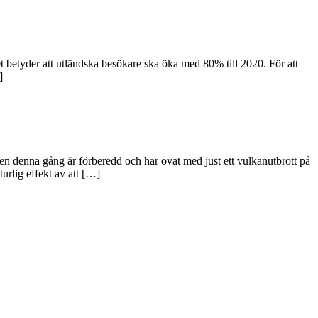
et betyder att utländska besökare ska öka med 80% till 2020. För att
]
en denna gång är förberedd och har övat med just ett vulkanutbrott på
urlig effekt av att […]