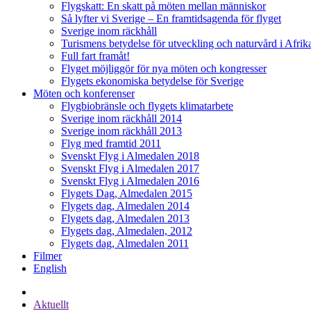
Flygskatt: En skatt på möten mellan människor
Så lyfter vi Sverige – En framtidsagenda för flyget
Sverige inom räckhåll
Turismens betydelse för utveckling och naturvård i Afrik
Full fart framåt!
Flyget möjliggör för nya möten och kongresser
Flygets ekonomiska betydelse för Sverige
Möten och konferenser
Flygbiobränsle och flygets klimatarbete
Sverige inom räckhåll 2014
Sverige inom räckhåll 2013
Flyg med framtid 2011
Svenskt Flyg i Almedalen 2018
Svenskt Flyg i Almedalen 2017
Svenskt Flyg i Almedalen 2016
Flygets Dag, Almedalen 2015
Flygets dag, Almedalen 2014
Flygets dag, Almedalen 2013
Flygets dag, Almedalen, 2012
Flygets dag, Almedalen 2011
Filmer
English
Aktuellt