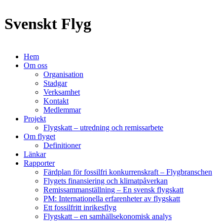
Svenskt Flyg
Hem
Om oss
Organisation
Stadgar
Verksamhet
Kontakt
Medlemmar
Projekt
Flygskatt – utredning och remissarbete
Om flyget
Definitioner
Länkar
Rapporter
Färdplan för fossilfri konkurrenskraft – Flygbranschen
Flygets finansiering och klimatpåverkan
Remissammanställning – En svensk flygskatt
PM: Internationella erfarenheter av flygskatt
Ett fossilfritt inrikesflyg
Flygskatt – en samhällsekonomisk analys