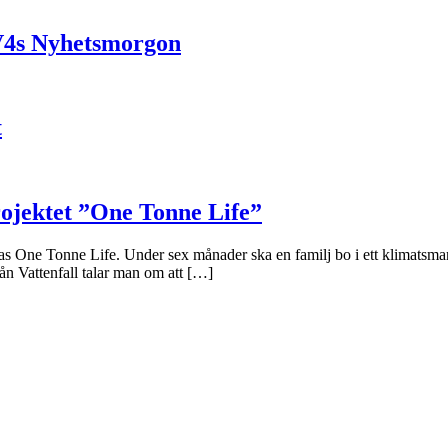
V4s Nyhetsmorgon
t
projektet ”One Tonne Life”
las One Tonne Life. Under sex månader ska en familj bo i ett klimatsmar
rån Vattenfall talar man om att […]