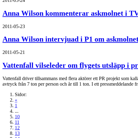
2011-05-24
Anna Wilson kommenterar askmolnet i T
2011-05-23
Anna Wilson intervjuad i P1 om askmolne
2011-05-21
Vattenfall vilseleder om flygets utsläpp i 
Vattenfall driver tillsammans med flera aktörer ett PR projekt som kal
avtryck från 7 ton per person och år till 1 ton. I ett pressmeddelande f
Sidor:
«
1
...
10
11
12
13