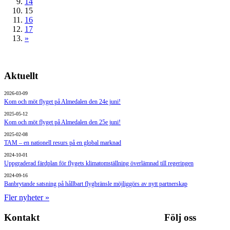
14
15
16
17
»
Aktuellt
2026-03-09
Kom och möt flyget på Almedalen den 24e juni!
2025-05-12
Kom och möt flyget på Almedalen den 25e juni!
2025-02-08
TAM – en nationell resurs på en global marknad
2024-10-01
Uppgraderad färdplan för flygets klimatomställning överlämnad till regeringen
2024-09-16
Banbrytande satsning på hållbart flygbränsle möjliggörs av nytt partnerskap
Fler nyheter »
Kontakt
Följ oss