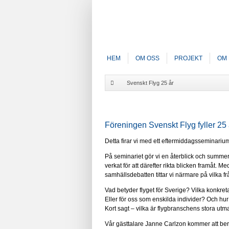
HEM
OM OSS
PROJEKT
OM 
Svenskt Flyg 25 år
Föreningen Svenskt Flyg fyller 25 
Detta firar vi med ett eftermiddagsseminariu
På seminariet gör vi en återblick och summe
verkat för att därefter rikta blicken framåt. M
samhällsdebatten tittar vi närmare på vilka f
Vad betyder flyget för Sverige? Vilka konkreta
Eller för oss som enskilda individer? Och hur
Kort sagt – vilka är flygbranschens stora u
Vår gästtalare Janne Carlzon kommer att berät