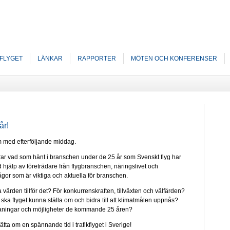
FLYGET
LÄNKAR
RAPPORTER
MÖTEN OCH KONFERENSER
år!
m med efterföljande middag.
rar vad som hänt i branschen under de 25 år som Svenskt flyg har
ed hjälp av företrädare från flygbranschen, näringslivet och
rågor som är viktiga och aktuella för branschen.
 värden tillför det? För konkurrenskraften, tillväxten och välfärden?
 ska flyget kunna ställa om och bidra till att klimatmålen uppnås?
tmaningar och möjligheter de kommande 25 åren?
ta om en spännande tid i trafikflyget i Sverige!