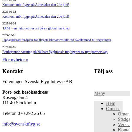
Kom och möt flyget på Almedalen den 24e juni!
2025-05-12
Kom och möt flyget på Almedalen den 25e juni!
2025-02-08
TAM – en nationell resurs på en global marknad
2024-10-01
Uppgraderad färdplan för flygets klimatomställning överlämnad till regeringen
2024-09-16
Banbrytande satsning på hållbart flygbränsle möjliggörs av nytt partnerskap
Fler nyheter »
Kontakt
Följ oss
Föreningen Svenskt Flyg Intresse AB
Post- och besöksadress
Meny
Rosengatan 4
111 40 Stockholm
Hem
Om oss
Telefon 070 292 26 65
Organis
Stadgar
info@svensktflyg.se
Verksa
Kontak