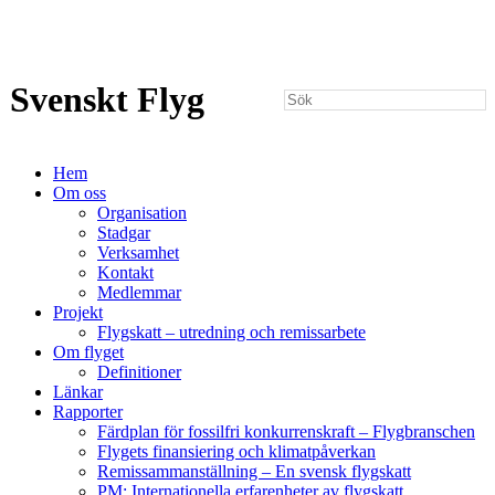
Svenskt Flyg
Hem
Om oss
Organisation
Stadgar
Verksamhet
Kontakt
Medlemmar
Projekt
Flygskatt – utredning och remissarbete
Om flyget
Definitioner
Länkar
Rapporter
Färdplan för fossilfri konkurrenskraft – Flygbranschen
Flygets finansiering och klimatpåverkan
Remissammanställning – En svensk flygskatt
PM: Internationella erfarenheter av flygskatt