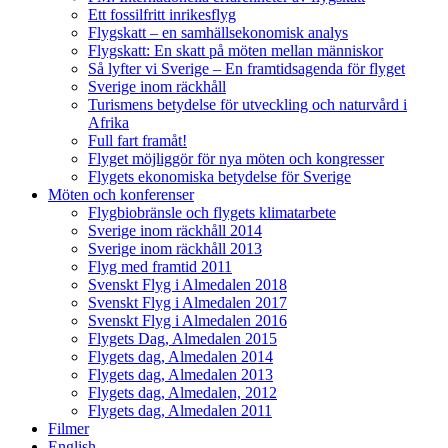
Ett fossilfritt inrikesflyg
Flygskatt – en samhällsekonomisk analys
Flygskatt: En skatt på möten mellan människor
Så lyfter vi Sverige – En framtidsagenda för flyget
Sverige inom räckhåll
Turismens betydelse för utveckling och naturvård i
Afrika
Full fart framåt!
Flyget möjliggör för nya möten och kongresser
Flygets ekonomiska betydelse för Sverige
Möten och konferenser
Flygbiobränsle och flygets klimatarbete
Sverige inom räckhåll 2014
Sverige inom räckhåll 2013
Flyg med framtid 2011
Svenskt Flyg i Almedalen 2018
Svenskt Flyg i Almedalen 2017
Svenskt Flyg i Almedalen 2016
Flygets Dag, Almedalen 2015
Flygets dag, Almedalen 2014
Flygets dag, Almedalen 2013
Flygets dag, Almedalen, 2012
Flygets dag, Almedalen 2011
Filmer
English