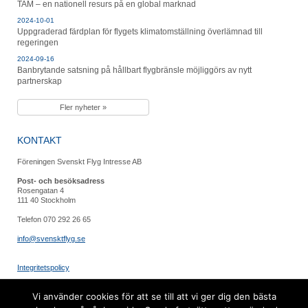
TAM – en nationell resurs på en global marknad
2024-10-01
Uppgraderad färdplan för flygets klimatomställning överlämnad till
regeringen
2024-09-16
Banbrytande satsning på hållbart flygbränsle möjliggörs av nytt
partnerskap
Fler nyheter »
KONTAKT
Föreningen Svenskt Flyg Intresse AB
Post- och besöksadress
Rosengatan 4
111 40 Stockholm
Telefon 070 292 26 65
info@svensktflyg.se
Integritetspolicy
FÖLJ OSS
Vi använder cookies för att se till att vi ger dig den bästa