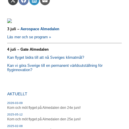
på
på
på
på
X
Facebook
LinkedIn
E-
(Twitter)
post
3 juli –
Aerospace Almedalen
Läs mer och se program »
4 juli – Gate Almedalen
Kan flyget bidra till att nå Sveriges klimatmål?
Kan vi göra Sverige till en permanent världsutställning för
flyginnovation?
AKTUELLT
2026-03-09
Kom och möt flyget på Almedalen den 24e juni!
2025-05-12
Kom och möt flyget på Almedalen den 25e juni!
2025-02-08