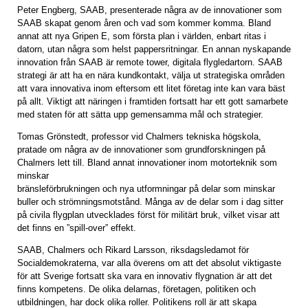
Peter Engberg, SAAB, presenterade några av de innovationer som
SAAB skapat genom åren och vad som kommer komma. Bland
annat att nya Gripen E, som första plan i världen, enbart ritas i
datorn, utan några som helst pappersritningar. En annan nyskapande
innovation från SAAB är remote tower, digitala flygledartorn. SAAB
strategi är att ha en nära kundkontakt, välja ut strategiska områden
att vara innovativa inom eftersom ett litet företag inte kan vara bäst
på allt. Viktigt att näringen i framtiden fortsatt har ett gott samarbete
med staten för att sätta upp gemensamma mål och strategier.
Tomas Grönstedt, professor vid Chalmers tekniska högskola,
pratade om några av de innovationer som grundforskningen på
Chalmers lett till. Bland annat innovationer inom motorteknik som
minskar
bränsleförbrukningen och nya utformningar på delar som minskar
buller och strömningsmotstånd. Många av de delar som i dag sitter
på civila flygplan utvecklades först för militärt bruk, vilket visar att
det finns en ”spill-over” effekt.
SAAB, Chalmers och Rikard Larsson, riksdagsledamot för
Socialdemokraterna, var alla överens om att det absolut viktigaste
för att Sverige fortsatt ska vara en innovativ flygnation är att det
finns kompetens. De olika delarnas, företagen, politiken och
utbildningen, har dock olika roller. Politikens roll är att skapa