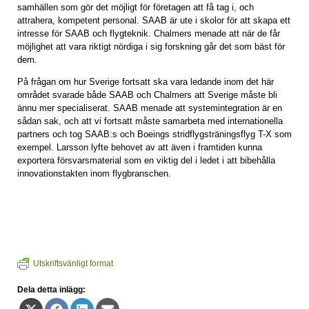
samhällen som gör det möjligt för företagen att få tag i, och
attrahera, kompetent personal. SAAB är ute i skolor för att skapa ett
intresse för SAAB och flygteknik. Chalmers menade att när de får
möjlighet att vara riktigt nördiga i sig forskning går det som bäst för
dem.
På frågan om hur Sverige fortsatt ska vara ledande inom det här
området svarade både SAAB och Chalmers att Sverige måste bli
ännu mer specialiserat. SAAB menade att systemintegration är en
sådan sak, och att vi fortsatt måste samarbeta med internationella
partners och tog SAAB:s och Boeings stridflygsträningsflyg T-X som
exempel. Larsson lyfte behovet av att även i framtiden kunna
exportera försvarsmaterial som en viktig del i ledet i att bibehålla
innovationstakten inom flygbranschen.
Utskriftsvänligt format
Dela detta inlägg:
Dela
Dela
Dela
Dela