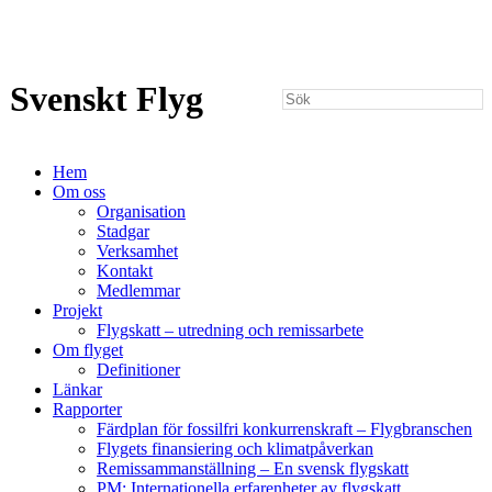
Svenskt Flyg
Hem
Om oss
Organisation
Stadgar
Verksamhet
Kontakt
Medlemmar
Projekt
Flygskatt – utredning och remissarbete
Om flyget
Definitioner
Länkar
Rapporter
Färdplan för fossilfri konkurrenskraft – Flygbranschen
Flygets finansiering och klimatpåverkan
Remissammanställning – En svensk flygskatt
PM: Internationella erfarenheter av flygskatt