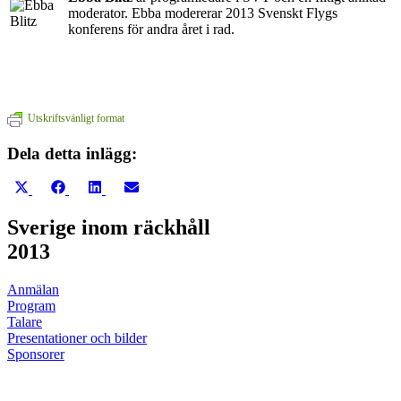
moderator. Ebba modererar 2013 Svenskt Flygs
konferens för andra året i rad.
Utskriftsvänligt format
Dela detta inlägg:
Dela
Dela
Dela
Dela
på
på
på
på
X
Facebook
LinkedIn
E-
Sverige inom räckhåll
(Twitter)
post
2013
Anmälan
Program
Talare
Presentationer och bilder
Sponsorer