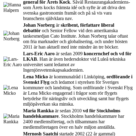
general för Årets Kock
. Såväl Restaurangakademiens-
som Årets kocks främsta idé och syfte är att driva den
svenska gastronomin framåt och på så vis vara
branschens självklara nav.
Johan Norberg
är
skribent, författare liberal
debattör
och Senior Fellow vid den amerikanska
tankesmedjan Cato Institute. Johan Norberg talar oftast
om fria marknader och globalisering, och under hösten
2011 är han aktuell med inte mindre än tre böcker.
Lars-Eric Aaro
är sedan 2009
koncernchef och vd för
LKAB
. Han är även hedersdoktor vid Luleå tekniska
universitet samt ledamot av
Ingenjörsvetenskapsakademien.
Lena Micko
är kommunalråd i Linköping,
ordförande i
Svenskt Flyg
och ledamot i styrelsen för Sveriges
kommuner och landsting. Som ordförande i Svenskt Flyg
är Lena Micko engagerad i frågor som rör flygets
betydelse för näringsliv och utveckling samt hur flygets
miljöpåverkan ska minska.
Maria Rankka
är sedan 2010
vd för Stockholms
handelskammare
. Stockholms handelskammare har
2400 medlemsföretag, och tillsammans har
medlemsföretagen över en halv miljon anställda.
Mernosh Saatchi
startade 2002 (22 år gammal)