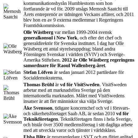
kommunikationsbyrån Humblestorm som hon
fortfarande är vd för. 2009 utsågs Mernosh Saatchi till
Årets entreprenör av tidningen Veckans affärer, och 2011
blev hon en av 9 externa medlemmar i Regeringens
Framtidskommission.
Olle Wästberg
var mellan 1999-2004 svensk
generalkonsul i New York
, och efter det chef och
generaldirektör för Svenska institutet. I dag har Olle
Wästberg ett antal styrelseuppdrag; bland andra
Föreningen Svenskar i världen (SVIV) och Sverige-
Amerika Stiftelsen.
2012 är Olle Wästberg regeringens
samordnare för Raoul Wallenberg-året
.
Stefan Löfven
är sedan januari 2012 partiledare för
Socialdemokraterna.
Thomas Brühl
är
vd för VisitSweden
. VisitSweden
arbetar med att marknadsföra Sverige på den
internationella marknaden. Målet med VisitSwedens
insatser är att fler människor ska välja Sverige.
Åke Svensson
, tidigare koncernchef och vd i försvars-
och säkerhetsföretaget Saab AB, är sedan 2010
vd för
Teknikföretagen
. Teknikföretagen finns i hela Sverige,
och bistår över 3500 medlemsföretag i sitt dagliga arbete
med att utveckla varor och tjänster i världsklass.
Ebba Blitz
är programledare i SVT och en flitigt anlitad