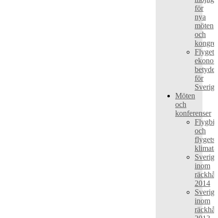
för
nya
möten
och
kongres
Flygets
ekonom
betydel
för
Sverige
Möten
och
konferenser
Flygbio
och
flygets
klimata
Sverige
inom
räckhål
2014
Sverige
inom
räckhål