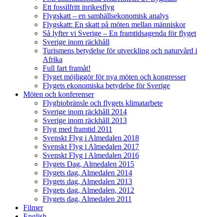
Ett fossilfritt inrikesflyg
Flygskatt – en samhällsekonomisk analys
Flygskatt: En skatt på möten mellan människor
Så lyfter vi Sverige – En framtidsagenda för flyget
Sverige inom räckhåll
Turismens betydelse för utveckling och naturvård i
Afrika
Full fart framåt!
Flyget möjliggör för nya möten och kongresser
Flygets ekonomiska betydelse för Sverige
Möten och konferenser
Flygbiobränsle och flygets klimatarbete
Sverige inom räckhåll 2014
Sverige inom räckhåll 2013
Flyg med framtid 2011
Svenskt Flyg i Almedalen 2018
Svenskt Flyg i Almedalen 2017
Svenskt Flyg i Almedalen 2016
Flygets Dag, Almedalen 2015
Flygets dag, Almedalen 2014
Flygets dag, Almedalen 2013
Flygets dag, Almedalen, 2012
Flygets dag, Almedalen 2011
Filmer
English