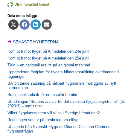
Utskriftsvänligt format
Dela detta inlägg:
Dela
Dela
Dela
Dela
på
på
på
på
X
Facebook
LinkedIn
E-
(Twitter)
post
SENASTE NYHETERNA
Kom och möt flyget på Almedalen den 24e juni!
Kom och möt flyget på Almedalen den 25e juni!
TAM – en nationell resurs på en global marknad
Uppgraderad färdplan för flygets klimatomställning överlämnad till
regeringen
Banbrytande satsning på hållbart flygbränsle möjliggörs av nytt
partnerskap
Bränslecellsteknik för en fossilfri framtid
Utredningen ”Statens ansvar för det svenska flygplatssystemet” (Ds
2023:3) – remissvar
Vilket flygplatssystem vill vi ha i Sverige i framtiden?
Regeringen satsar på forskning om elflyg
Uttalande från Svenskt Flygs ordförande Christian Clemens i
flygplatsfrågan