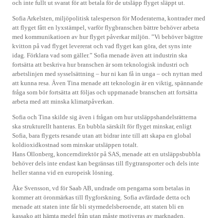
och inte fullt ut svarat för att betala för de utsläpp flyget släppt ut.
Sofia Arkelsten, miljöpolitisk talesperson för Moderaterna, kontrader med
att flyget fått en lyxstämpel, varför flygbranschen bättre behöver arbeta
med kommunikatioen av hur flyget påverkar miljön. ”Vi behöver bägttre
kvitton på vad flyget levererat och vad flyget kan göra, det syns inte
idag. Förklara vad som gäller.” Sofia menade även att industrin ska
fortsätta att beskriva hur branschen är som teknologisk industri och
arbetslinjen med sysselsättning – hur ni kan få in unga – och nyttan med
att kunna resa. Även Tina menade att teknologin är en viktig, spännande
fråga som bör fortsätta att följas och uppmanade branschen att fortsätta
arbeta med att minska klimatpåverkan.
Sofia och Tina skilde sig även i frågan om hur utsläppshandelsrätterna
ska strukturellt hanteras. En bubbla särskilt för flyget minskar, enligt
Sofia, bara flygets resande utan att bidrar inte till att skapa en global
koldioxidkostnad som minskar utsläppen totalt.
Hans Ollonberg, koncerndirektör på SAS, menade att en utsläppsbubbla
behöver dels inte endast kan begränsas till flygtransporter och dels inte
heller stanna vid en europeisk lösning.
Åke Svensson, vd för Saab AB, undrade om pengarna som betalas in
kommer att öronmärkas till flygforskning. Sofia avfärdade detta och
menade att staten inte får bli styrmedelsberoende, att staten bli en
kassako att hämta medel från utan måste motiveras av marknaden.