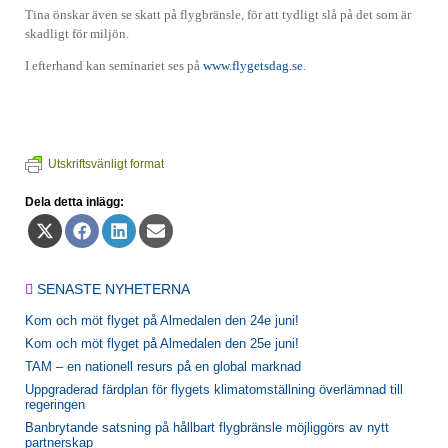
Tina önskar även se skatt på flygbränsle, för att tydligt slå på det som är
skadligt för miljön.
I efterhand kan seminariet ses på
www.flygetsdag.se
.
Utskriftsvänligt format
Dela detta inlägg:
Dela
Dela
Dela
Dela
på
på
på
på
X
Facebook
LinkedIn
E-
(Twitter)
post
SENASTE NYHETERNA
Kom och möt flyget på Almedalen den 24e juni!
Kom och möt flyget på Almedalen den 25e juni!
TAM – en nationell resurs på en global marknad
Uppgraderad färdplan för flygets klimatomställning överlämnad till
regeringen
Banbrytande satsning på hållbart flygbränsle möjliggörs av nytt
partnerskap