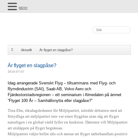
MENY
Aktuellt
Är flyget en slagpåse?
Är flyget en slagpåse?
2010-07-07
Idag arrangerade Svenskt Flyg – tillsammans med Flyg- och
Rymdindustrin (SAI), Saab AB, Volvo Aero och
Fjärdestorstadsregionen – ett seminarium i Almedalen på ämnet
”Flyget 100 År – Samhällsnytta eller slagpåse?”
Tina Ehn, riksdagsledamot för Miljöpartiet, inledde debatten med att
förtydliga att miljöpartiet inte var emot flygplan utan såg att flyget
naturligen i en global värld fyller en funktion. Däremot vill Miljöpartiet
att utsläppen på flyget begränsas.
Miljöpartiet väljer hellre räls och menar att flyget särbehandlats positivt