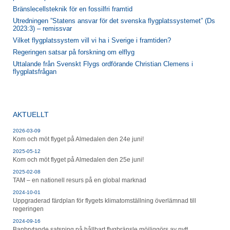
Bränslecellsteknik för en fossilfri framtid
Utredningen ”Statens ansvar för det svenska flygplatssystemet” (Ds
2023:3) – remissvar
Vilket flygplatssystem vill vi ha i Sverige i framtiden?
Regeringen satsar på forskning om elflyg
Uttalande från Svenskt Flygs ordförande Christian Clemens i
flygplatsfrågan
AKTUELLT
2026-03-09
Kom och möt flyget på Almedalen den 24e juni!
2025-05-12
Kom och möt flyget på Almedalen den 25e juni!
2025-02-08
TAM – en nationell resurs på en global marknad
2024-10-01
Uppgraderad färdplan för flygets klimatomställning överlämnad till
regeringen
2024-09-16
Banbrytande satsning på hållbart flygbränsle möjliggörs av nytt