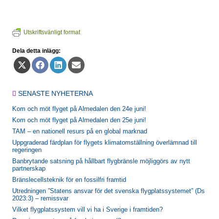
Utskriftsvänligt format
Dela detta inlägg:
Dela
Dela
Dela
Dela
på
på
på
på
X
Facebook
LinkedIn
E-
(Twitter)
post
SENASTE NYHETERNA
Kom och möt flyget på Almedalen den 24e juni!
Kom och möt flyget på Almedalen den 25e juni!
TAM – en nationell resurs på en global marknad
Uppgraderad färdplan för flygets klimatomställning överlämnad till
regeringen
Banbrytande satsning på hållbart flygbränsle möjliggörs av nytt
partnerskap
Bränslecellsteknik för en fossilfri framtid
Utredningen ”Statens ansvar för det svenska flygplatssystemet” (Ds
2023:3) – remissvar
Vilket flygplatssystem vill vi ha i Sverige i framtiden?