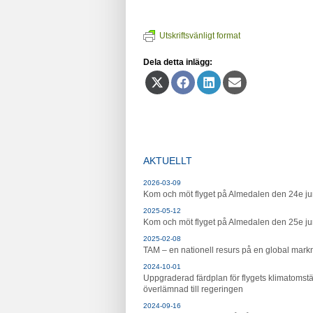
Utskriftsvänligt format
Dela detta inlägg:
Dela
Dela
Dela
Dela
på
på
på
på
X
Facebook
LinkedIn
E-
(Twitter)
post
AKTUELLT
2026-03-09
Kom och möt flyget på Almedalen den 24e ju
2025-05-12
Kom och möt flyget på Almedalen den 25e ju
2025-02-08
TAM – en nationell resurs på en global mar
2024-10-01
Uppgraderad färdplan för flygets klimatomstä
överlämnad till regeringen
2024-09-16