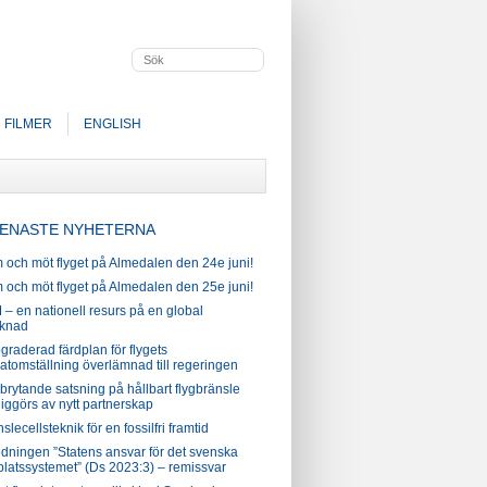
FILMER
ENGLISH
ENASTE NYHETERNA
 och möt flyget på Almedalen den 24e juni!
 och möt flyget på Almedalen den 25e juni!
– en nationell resurs på en global
knad
raderad färdplan för flygets
atomställning överlämnad till regeringen
brytande satsning på hållbart flygbränsle
iggörs av nytt partnerskap
slecellsteknik för en fossilfri framtid
edningen ”Statens ansvar för det svenska
platssystemet” (Ds 2023:3) – remissvar