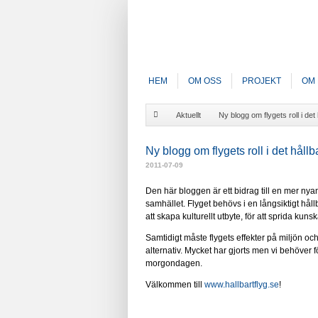
HEM
OM OSS
PROJEKT
OM 
Aktuellt
Ny blogg om flygets roll i det
Ny blogg om flygets roll i det håll
2011-07-09
Den här bloggen är ett bidrag till en mer nyan
samhället. Flyget behövs i en långsiktigt hål
att skapa kulturellt utbyte, för att sprida kun
Samtidigt måste flygets effekter på miljön och
alternativ. Mycket har gjorts men vi behöver för
morgondagen.
Välkommen till
www.hallbartflyg.se
!