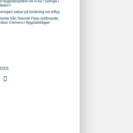
et flygplatssystem vill vi ha i Sverige i
mtiden?
eringen satsar på forskning om elflyg
alande från Svenskt Flygs ordförande
stian Clemens i flygplatsfrågan
 OSS