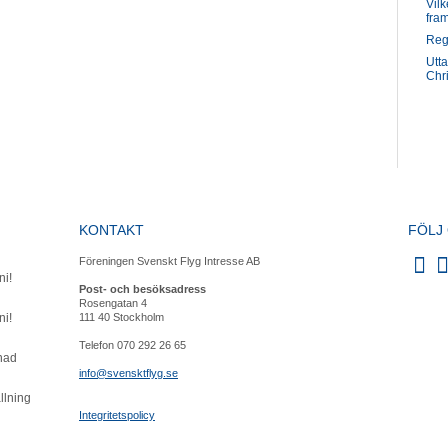
Vilk
fra
Reg
Utt
Chri
KONTAKT
FÖLJ
Föreningen Svenskt Flyg Intresse AB
ni!
Post- och besöksadress
Rosengatan 4
ni!
111 40 Stockholm
Telefon 070 292 26 65
knad
info@svensktflyg.se
llning
Integritetspolicy