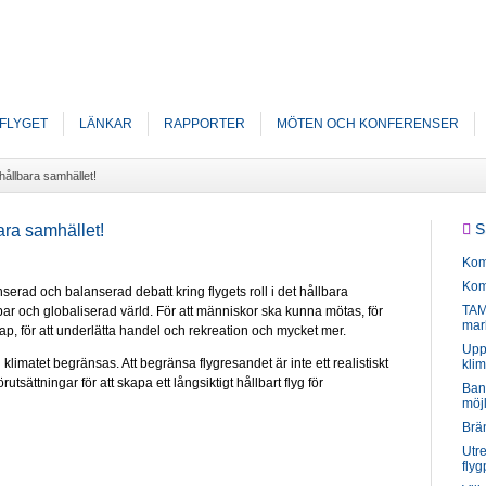
FLYGET
LÄNKAR
RAPPORTER
MÖTEN OCH KONFERENSER
 hållbara samhället!
S
bara samhället!
Kom
Kom
serad och balanserad debatt kring flygets roll i det hållbara
TAM 
lbar och globaliserad värld. För att människor ska kunna mötas, för
mar
skap, för att underlätta handel och rekreation och mycket mer.
Uppg
 klimatet begränsas. Att begränsa flygresandet är inte ett realistiskt
klim
utsättningar för att skapa ett långsiktigt hållbart flyg för
Ban
möjl
Brän
Utr
flyg