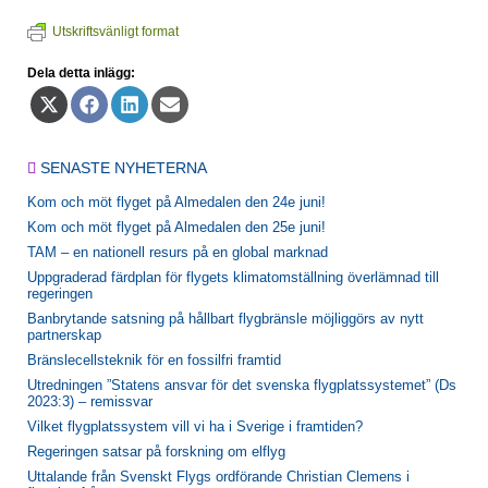
Utskriftsvänligt format
Dela detta inlägg:
Dela
Dela
Dela
Dela
på
på
på
på
X
Facebook
LinkedIn
E-
(Twitter)
post
SENASTE NYHETERNA
Kom och möt flyget på Almedalen den 24e juni!
Kom och möt flyget på Almedalen den 25e juni!
TAM – en nationell resurs på en global marknad
Uppgraderad färdplan för flygets klimatomställning överlämnad till
regeringen
Banbrytande satsning på hållbart flygbränsle möjliggörs av nytt
partnerskap
Bränslecellsteknik för en fossilfri framtid
Utredningen ”Statens ansvar för det svenska flygplatssystemet” (Ds
2023:3) – remissvar
Vilket flygplatssystem vill vi ha i Sverige i framtiden?
Regeringen satsar på forskning om elflyg
Uttalande från Svenskt Flygs ordförande Christian Clemens i