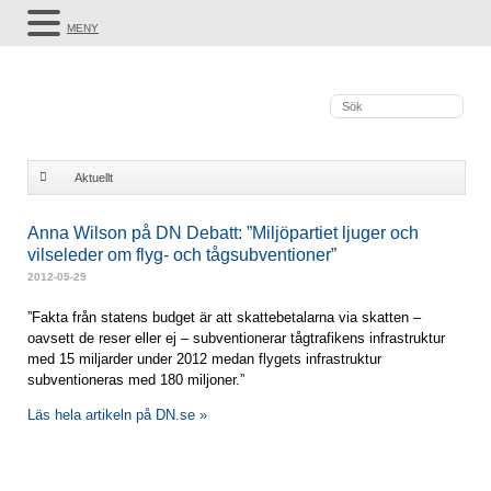
MENY
Aktuellt
Anna Wilson på DN Debatt: "Miljöpartiet ljuger och vilseleder om flyg- och
Anna Wilson på DN Debatt: ”Miljöpartiet ljuger och
vilseleder om flyg- och tågsubventioner”
tågsubventioner"
2012-05-29
”Fakta från statens budget är att skattebetalarna via skatten –
oavsett de reser eller ej – subventionerar tågtrafikens infrastruktur
med 15 miljarder under 2012 medan flygets infrastruktur
subventioneras med 180 miljoner.”
Läs hela artikeln på DN.se »