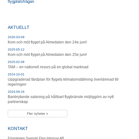
flygplatsfrågan
AKTUELLT
2026-03-09
Kom och möt flyget på Almedalen den 24e juni!
2025-05-12
Kom och möt flyget på Almedalen den 25e juni!
2025-02-08
TAM – en nationell resurs på en global marknad
2024-10-01
Uppgraderad färdplan för flygets klimatomställning överlämnad till
regeringen
2024-09-16
Banbrytande satsning på hållbart flygbränsle möjliggörs av nytt
partnerskap
Fler nyheter »
KONTAKT
Föreningen Svenskt Flyg Intresse AB