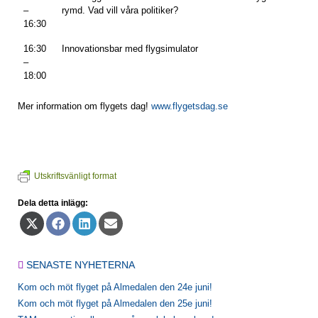
–
rymd. Vad vill våra politiker?
16:30
16:30
Innovationsbar med flygsimulator
–
18:00
Mer information om flygets dag!
www.flygetsdag.se
Utskriftsvänligt format
Dela detta inlägg:
Dela
Dela
Dela
Dela
på
på
på
på
X
Facebook
LinkedIn
E-
(Twitter)
post
SENASTE NYHETERNA
Kom och möt flyget på Almedalen den 24e juni!
Kom och möt flyget på Almedalen den 25e juni!