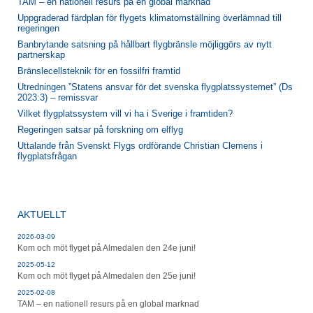
TAM – en nationell resurs på en global marknad
Uppgraderad färdplan för flygets klimatomställning överlämnad till
regeringen
Banbrytande satsning på hållbart flygbränsle möjliggörs av nytt
partnerskap
Bränslecellsteknik för en fossilfri framtid
Utredningen ”Statens ansvar för det svenska flygplatssystemet” (Ds
2023:3) – remissvar
Vilket flygplatssystem vill vi ha i Sverige i framtiden?
Regeringen satsar på forskning om elflyg
Uttalande från Svenskt Flygs ordförande Christian Clemens i
flygplatsfrågan
AKTUELLT
2026-03-09
Kom och möt flyget på Almedalen den 24e juni!
2025-05-12
Kom och möt flyget på Almedalen den 25e juni!
2025-02-08
TAM – en nationell resurs på en global marknad