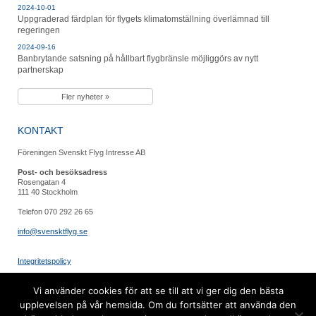
2024-10-01
Uppgraderad färdplan för flygets klimatomställning överlämnad till
regeringen
2024-09-16
Banbrytande satsning på hållbart flygbränsle möjliggörs av nytt
partnerskap
Fler nyheter »
KONTAKT
Föreningen Svenskt Flyg Intresse AB
Post- och besöksadress
Rosengatan 4
111 40 Stockholm
Telefon 070 292 26 65
info@svensktflyg.se
Integritetspolicy
FÖLJ OSS
Vi använder cookies för att se till att vi ger dig den bästa
upplevelsen på vår hemsida. Om du fortsätter att använda den