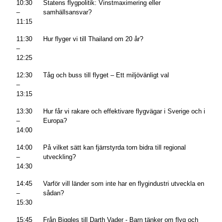
10:30
Statens flygpolitik: Vinstmaximering eller
–
samhällsansvar?
11:15
11:30
Hur flyger vi till Thailand om 20 år?
–
12:25
12:30
Tåg och buss till flyget – Ett miljövänligt val
–
13:15
13:30
Hur får vi rakare och effektivare flygvägar i Sverige och i
–
Europa?
14:00
14:00
På vilket sätt kan fjärrstyrda torn bidra till regional
–
utveckling?
14:30
14:45
Varför vill länder som inte har en flygindustri utveckla en
–
sådan?
15:30
15:45
Från Biggles till Darth Vader - Barn tänker om flyg och