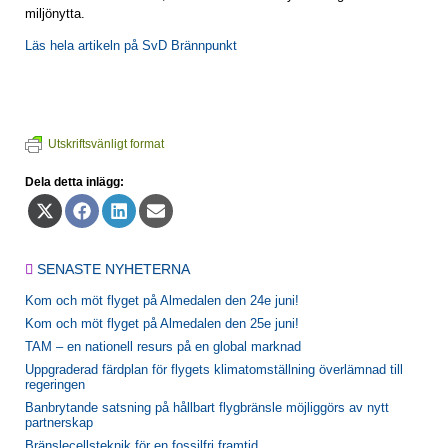
miljönytta.
Läs hela artikeln på SvD Brännpunkt
Utskriftsvänligt format
Dela detta inlägg:
Dela
Dela
Dela
Dela
på
på
på
på
X
Facebook
LinkedIn
E-
(Twitter)
post
SENASTE NYHETERNA
Kom och möt flyget på Almedalen den 24e juni!
Kom och möt flyget på Almedalen den 25e juni!
TAM – en nationell resurs på en global marknad
Uppgraderad färdplan för flygets klimatomställning överlämnad till
regeringen
Banbrytande satsning på hållbart flygbränsle möjliggörs av nytt
partnerskap
Bränslecellsteknik för en fossilfri framtid