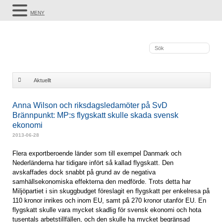
MENY
Aktuellt
Anna Wilson och riksdagsledamöter på SvD Brännpunkt: MP:s flygskatt
Anna Wilson och riksdagsledamöter på SvD
Brännpunkt: MP:s flygskatt skulle skada svensk
skulle skada svensk ekonomi
ekonomi
2013-06-28
Flera exportberoende länder som till exempel Danmark och
Nederländerna har tidigare infört så kallad flygskatt. Den
avskaffades dock snabbt på grund av de negativa
samhällsekonomiska effekterna den medförde. Trots detta har
Miljöpartiet i sin skuggbudget föreslagit en flygskatt per enkelresa på
110 kronor inrikes och inom EU, samt på 270 kronor utanför EU. En
flygskatt skulle vara mycket skadlig för svensk ekonomi och hota
tusentals arbetstillfällen, och den skulle ha mycket begränsad