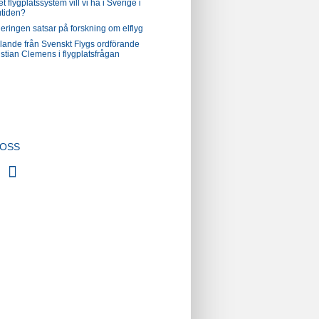
et flygplatssystem vill vi ha i Sverige i
mtiden?
eringen satsar på forskning om elflyg
alande från Svenskt Flygs ordförande
stian Clemens i flygplatsfrågan
 OSS