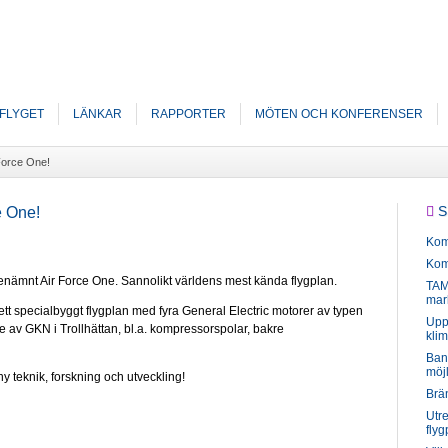
FLYGET
LÄNKAR
RAPPORTER
MÖTEN OCH KONFERENSER
 Force One!
S
e One!
Kom
Kom
benämnt Air Force One. Sannolikt världens mest kända flygplan.
TAM 
mar
t specialbyggt flygplan med fyra General Electric motorer av typen
Uppg
e av GKN i Trollhättan, bl.a. kompressorspolar, bakre
klim
Ban
möjl
ny teknik, forskning och utveckling!
Brän
Utr
flyg