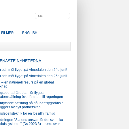
FILMER
ENGLISH
ENASTE NYHETERNA
 och möt flyget på Almedalen den 24e juni!
 och möt flyget på Almedalen den 25e juni!
– en nationell resurs på en global
knad
raderad färdplan för flygets
atomställning överlämnad till regeringen
brytande satsning på hållbart flygbränsle
iggörs av nytt partnerskap
slecellsteknik för en fossilfri framtid
edningen ”Statens ansvar för det svenska
platssystemet” (Ds 2023:3) – remissvar