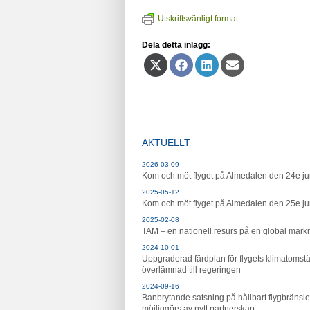
Utskriftsvänligt format
Dela detta inlägg:
Dela
Dela
Dela
Dela
på
på
på
på
X
Facebook
LinkedIn
E-
(Twitter)
post
AKTUELLT
2026-03-09
Kom och möt flyget på Almedalen den 24e ju
2025-05-12
Kom och möt flyget på Almedalen den 25e ju
2025-02-08
TAM – en nationell resurs på en global mar
2024-10-01
Uppgraderad färdplan för flygets klimatomstä
överlämnad till regeringen
2024-09-16
Banbrytande satsning på hållbart flygbränsle
möjliggörs av nytt partnerskap