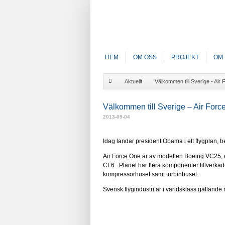
HEM
OM OSS
PROJEKT
OM 
Aktuellt
Välkommen till Sverige - Air
Välkommen till Sverige – Air Forc
2013-09-04
Idag landar president Obama i ett flygplan, 
Air Force One är av modellen Boeing VC25, et
CF6. Planet har flera komponenter tillverkad
kompressorhuset samt turbinhuset.
Svensk flygindustri är i världsklass gällande 