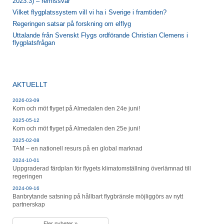
2023:3) – remissvar
Vilket flygplatssystem vill vi ha i Sverige i framtiden?
Regeringen satsar på forskning om elflyg
Uttalande från Svenskt Flygs ordförande Christian Clemens i
flygplatsfrågan
AKTUELLT
2026-03-09
Kom och möt flyget på Almedalen den 24e juni!
2025-05-12
Kom och möt flyget på Almedalen den 25e juni!
2025-02-08
TAM – en nationell resurs på en global marknad
2024-10-01
Uppgraderad färdplan för flygets klimatomställning överlämnad till
regeringen
2024-09-16
Banbrytande satsning på hållbart flygbränsle möjliggörs av nytt
partnerskap
Fler nyheter »