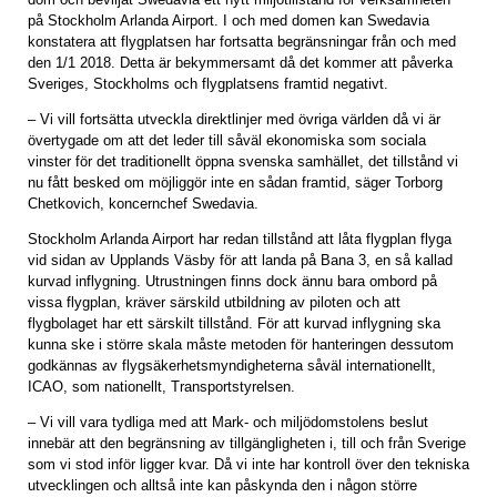
på Stockholm Arlanda Airport. I och med domen kan Swedavia
konstatera att flygplatsen har fortsatta begränsningar från och med
den 1/1 2018. Detta är bekymmersamt då det kommer att påverka
Sveriges, Stockholms och flygplatsens framtid negativt.
– Vi vill fortsätta utveckla direktlinjer med övriga världen då vi är
övertygade om att det leder till såväl ekonomiska som sociala
vinster för det traditionellt öppna svenska samhället, det tillstånd vi
nu fått besked om möjliggör inte en sådan framtid, säger Torborg
Chetkovich, koncernchef Swedavia.
Stockholm Arlanda Airport har redan tillstånd att låta flygplan flyga
vid sidan av Upplands Väsby för att landa på Bana 3, en så kallad
kurvad inflygning. Utrustningen finns dock ännu bara ombord på
vissa flygplan, kräver särskild utbildning av piloten och att
flygbolaget har ett särskilt tillstånd. För att kurvad inflygning ska
kunna ske i större skala måste metoden för hanteringen dessutom
godkännas av flygsäkerhetsmyndigheterna såväl internationellt,
ICAO, som nationellt, Transportstyrelsen.
– Vi vill vara tydliga med att Mark- och miljödomstolens beslut
innebär att den begränsning av tillgängligheten i, till och från Sverige
som vi stod inför ligger kvar. Då vi inte har kontroll över den tekniska
utvecklingen och alltså inte kan påskynda den i någon större