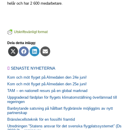
helår och har 2 600 medarbetare.
Utskriftsvänligt format
Dela detta inlägg:
Dela
Dela
Dela
Dela
på
på
på
på
X
Facebook
LinkedIn
E-
(Twitter)
post
SENASTE NYHETERNA
Kom och möt flyget på Almedalen den 24e juni!
Kom och möt flyget på Almedalen den 25e juni!
TAM – en nationell resurs på en global marknad
Uppgraderad färdplan för flygets klimatomställning överlämnad till
regeringen
Banbrytande satsning på hållbart flygbränsle möjliggörs av nytt
partnerskap
Bränslecellsteknik för en fossilfri framtid
Utredningen ”Statens ansvar för det svenska flygplatssystemet” (Ds