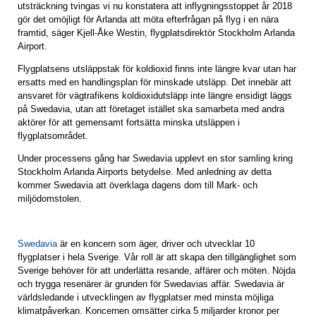
utsträckning tvingas vi nu konstatera att inflygningsstoppet år 2018
gör det omöjligt för Arlanda att möta efterfrågan på flyg i en nära
framtid, säger Kjell-Åke Westin, flygplatsdirektör Stockholm Arlanda
Airport.
Flygplatsens utsläppstak för koldioxid finns inte längre kvar utan har
ersatts med en handlingsplan för minskade utsläpp. Det innebär att
ansvaret för vägtrafikens koldioxidutsläpp inte längre ensidigt läggs
på Swedavia, utan att företaget istället ska samarbeta med andra
aktörer för att gemensamt fortsätta minska utsläppen i
flygplatsområdet.
Under processens gång har Swedavia upplevt en stor samling kring
Stockholm Arlanda Airports betydelse. Med anledning av detta
kommer Swedavia att överklaga dagens dom till Mark- och
miljödomstolen.
Swedavia
är en koncern som äger, driver och utvecklar 10
flygplatser i hela Sverige. Vår roll är att skapa den tillgänglighet som
Sverige behöver för att underlätta resande, affärer och möten. Nöjda
och trygga resenärer är grunden för Swedavias affär. Swedavia är
världsledande i utvecklingen av flygplatser med minsta möjliga
klimatpåverkan. Koncernen omsätter cirka 5 miljarder kronor per