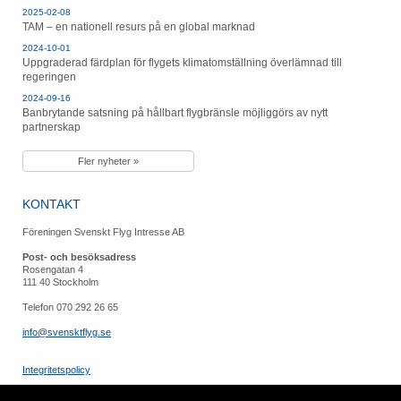
2025-02-08
TAM – en nationell resurs på en global marknad
2024-10-01
Uppgraderad färdplan för flygets klimatomställning överlämnad till
regeringen
2024-09-16
Banbrytande satsning på hållbart flygbränsle möjliggörs av nytt
partnerskap
Fler nyheter »
KONTAKT
Föreningen Svenskt Flyg Intresse AB
Post- och besöksadress
Rosengatan 4
111 40 Stockholm
Telefon 070 292 26 65
info@svensktflyg.se
Integritetspolicy