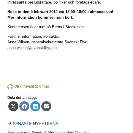
intressanta beslutsfattare, politiker och företagsledare.
Boka in den 5 februari 2014 c:a 12:00–18:00 i almanackan!
Mer information kommer inom kort.
Konferensen äger rum på Berns i Stockholm.
För mer information, kontakta:
Anna Wilson, generalsekreterare Svenskt Flyg,
anna.wilson@svensktflyg.se
Utskriftsvänligt format
Dela detta inlägg:
Dela
Dela
Dela
Dela
på
på
på
på
X
Facebook
LinkedIn
E-
(Twitter)
post
SENASTE NYHETERNA
Kom och möt flyget på Almedalen den 24e juni!