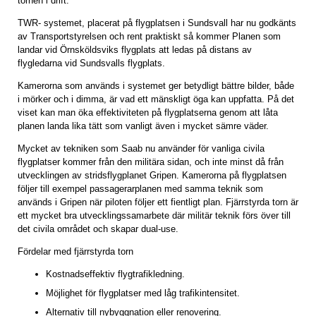
tornen i drift.
TWR- systemet, placerat på flygplatsen i Sundsvall har nu godkänts
av Transportstyrelsen och rent praktiskt så kommer Planen som
landar vid Örnsköldsviks flygplats att ledas på distans av
flygledarna vid Sundsvalls flygplats.
Kamerorna som används i systemet ger betydligt bättre bilder, både
i mörker och i dimma, är vad ett mänskligt öga kan uppfatta. På det
viset kan man öka effektiviteten på flygplatserna genom att låta
planen landa lika tätt som vanligt även i mycket sämre väder.
Mycket av tekniken som Saab nu använder för vanliga civila
flygplatser kommer från den militära sidan, och inte minst då från
utvecklingen av stridsflygplanet Gripen. Kamerorna på flygplatsen
följer till exempel passagerarplanen med samma teknik som
används i Gripen när piloten följer ett fientligt plan. Fjärrstyrda torn är
ett mycket bra utvecklingssamarbete där militär teknik förs över till
det civila området och skapar dual-use.
Fördelar med fjärrstyrda torn
Kostnadseffektiv flygtrafikledning.
Möjlighet för flygplatser med låg trafikintensitet.
Alternativ till nybyggnation eller renovering.