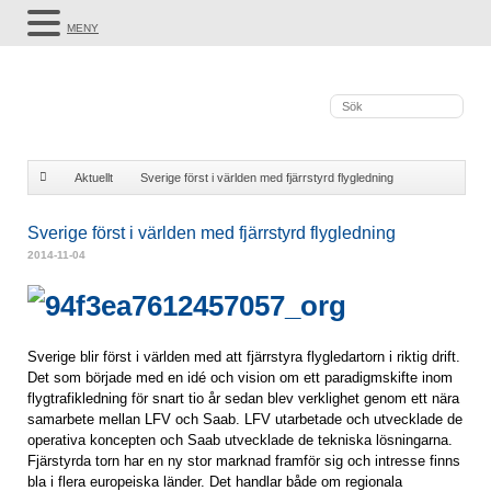
MENY
Aktuellt
Sverige först i världen med fjärrstyrd flygledning
Sverige först i världen med fjärrstyrd flygledning
2014-11-04
Sverige blir först i världen med att fjärrstyra flygledartorn i riktig drift.
Det som började med en idé och vision om ett paradigmskifte inom
flygtrafikledning för snart tio år sedan blev verklighet genom ett nära
samarbete mellan LFV och Saab. LFV utarbetade och utvecklade de
operativa koncepten och Saab utvecklade de tekniska lösningarna.
Fjärstyrda torn har en ny stor marknad framför sig och intresse finns
bla i flera europeiska länder. Det handlar både om regionala