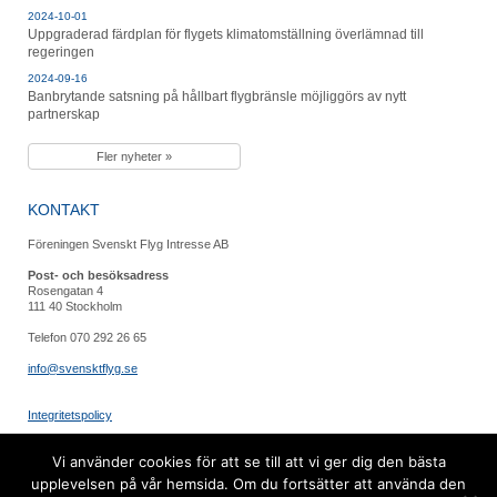
2024-10-01
Uppgraderad färdplan för flygets klimatomställning överlämnad till
regeringen
2024-09-16
Banbrytande satsning på hållbart flygbränsle möjliggörs av nytt
partnerskap
Fler nyheter »
KONTAKT
Föreningen Svenskt Flyg Intresse AB
Post- och besöksadress
Rosengatan 4
111 40 Stockholm
Telefon 070 292 26 65
info@svensktflyg.se
Integritetspolicy
FÖLJ OSS
Vi använder cookies för att se till att vi ger dig den bästa
upplevelsen på vår hemsida. Om du fortsätter att använda den