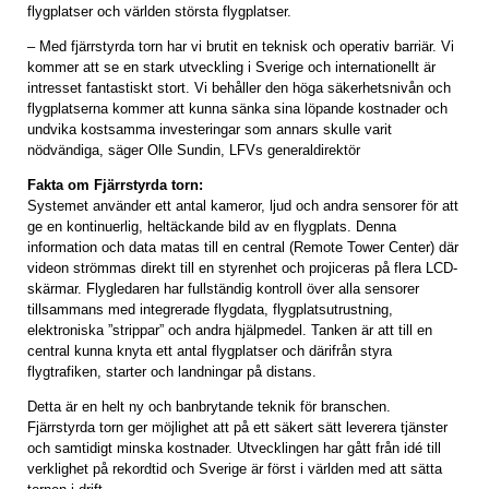
flygplatser och världen största flygplatser.
– Med fjärrstyrda torn har vi brutit en teknisk och operativ barriär. Vi
kommer att se en stark utveckling i Sverige och internationellt är
intresset fantastiskt stort. Vi behåller den höga säkerhetsnivån och
flygplatserna kommer att kunna sänka sina löpande kostnader och
undvika kostsamma investeringar som annars skulle varit
nödvändiga, säger Olle Sundin, LFVs generaldirektör
Fakta om Fjärrstyrda torn:
Systemet använder ett antal kameror, ljud och andra sensorer för att
ge en kontinuerlig, heltäckande bild av en flygplats. Denna
information och data matas till en central (Remote Tower Center) där
videon strömmas direkt till en styrenhet och projiceras på flera LCD-
skärmar. Flygledaren har fullständig kontroll över alla sensorer
tillsammans med integrerade flygdata, flygplatsutrustning,
elektroniska ”strippar” och andra hjälpmedel. Tanken är att till en
central kunna knyta ett antal flygplatser och därifrån styra
flygtrafiken, starter och landningar på distans.
Detta är en helt ny och banbrytande teknik för branschen.
Fjärrstyrda torn ger möjlighet att på ett säkert sätt leverera tjänster
och samtidigt minska kostnader. Utvecklingen har gått från idé till
verklighet på rekordtid och Sverige är först i världen med att sätta