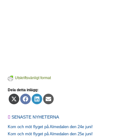
Utskriftsvänligt format
Dela detta inlägg:
Dela
Dela
Dela
Dela
på
på
på
på
X
Facebook
LinkedIn
E-
(Twitter)
post
SENASTE NYHETERNA
Kom och möt flyget på Almedalen den 24e juni!
Kom och möt flyget på Almedalen den 25e juni!