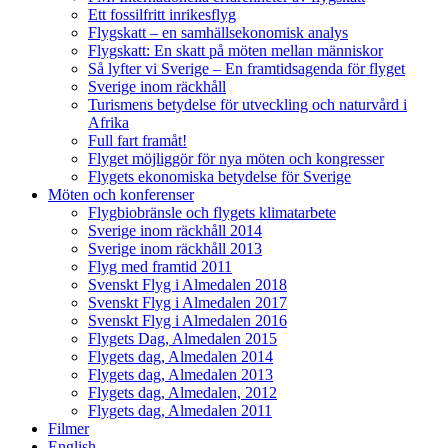
Ett fossilfritt inrikesflyg
Flygskatt – en samhällsekonomisk analys
Flygskatt: En skatt på möten mellan människor
Så lyfter vi Sverige – En framtidsagenda för flyget
Sverige inom räckhåll
Turismens betydelse för utveckling och naturvård i
Afrika
Full fart framåt!
Flyget möjliggör för nya möten och kongresser
Flygets ekonomiska betydelse för Sverige
Möten och konferenser
Flygbiobränsle och flygets klimatarbete
Sverige inom räckhåll 2014
Sverige inom räckhåll 2013
Flyg med framtid 2011
Svenskt Flyg i Almedalen 2018
Svenskt Flyg i Almedalen 2017
Svenskt Flyg i Almedalen 2016
Flygets Dag, Almedalen 2015
Flygets dag, Almedalen 2014
Flygets dag, Almedalen 2013
Flygets dag, Almedalen, 2012
Flygets dag, Almedalen 2011
Filmer
English