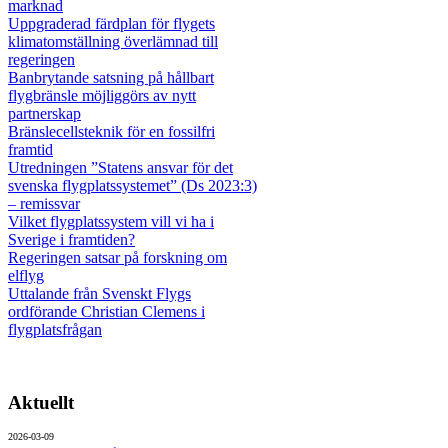
marknad
Uppgraderad färdplan för flygets
klimatomställning överlämnad till
regeringen
Banbrytande satsning på hållbart
flygbränsle möjliggörs av nytt
partnerskap
Bränslecellsteknik för en fossilfri
framtid
Utredningen ”Statens ansvar för det
svenska flygplatssystemet” (Ds 2023:3)
– remissvar
Vilket flygplatssystem vill vi ha i
Sverige i framtiden?
Regeringen satsar på forskning om
elflyg
Uttalande från Svenskt Flygs
ordförande Christian Clemens i
flygplatsfrågan
Aktuellt
2026-03-09