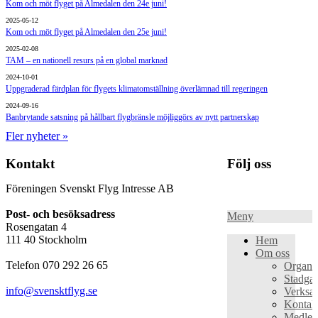
Kom och möt flyget på Almedalen den 24e juni!
2025-05-12
Kom och möt flyget på Almedalen den 25e juni!
2025-02-08
TAM – en nationell resurs på en global marknad
2024-10-01
Uppgraderad färdplan för flygets klimatomställning överlämnad till regeringen
2024-09-16
Banbrytande satsning på hållbart flygbränsle möjliggörs av nytt partnerskap
Fler nyheter »
Kontakt
Följ oss
Föreningen Svenskt Flyg Intresse AB
Post- och besöksadress
Meny
Rosengatan 4
111 40 Stockholm
Hem
Om oss
Telefon 070 292 26 65
Organis
Stadgar
info@svensktflyg.se
Verksa
Kontak
Medle