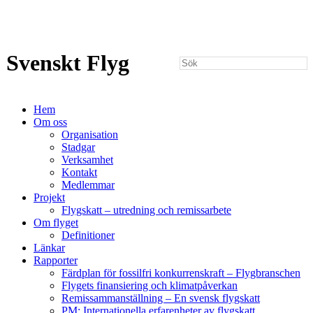
Svenskt Flyg
Hem
Om oss
Organisation
Stadgar
Verksamhet
Kontakt
Medlemmar
Projekt
Flygskatt – utredning och remissarbete
Om flyget
Definitioner
Länkar
Rapporter
Färdplan för fossilfri konkurrenskraft – Flygbranschen
Flygets finansiering och klimatpåverkan
Remissammanställning – En svensk flygskatt
PM: Internationella erfarenheter av flygskatt