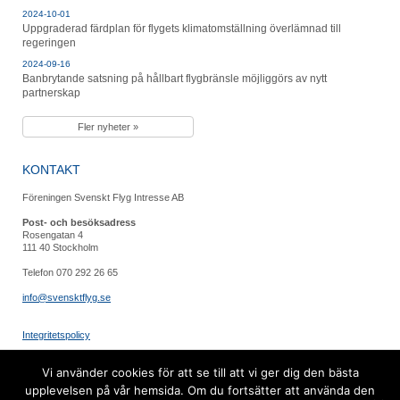
2024-10-01
Uppgraderad färdplan för flygets klimatomställning överlämnad till
regeringen
2024-09-16
Banbrytande satsning på hållbart flygbränsle möjliggörs av nytt
partnerskap
Fler nyheter »
KONTAKT
Föreningen Svenskt Flyg Intresse AB
Post- och besöksadress
Rosengatan 4
111 40 Stockholm
Telefon 070 292 26 65
info@svensktflyg.se
Integritetspolicy
FÖLJ OSS
Vi använder cookies för att se till att vi ger dig den bästa
upplevelsen på vår hemsida. Om du fortsätter att använda den