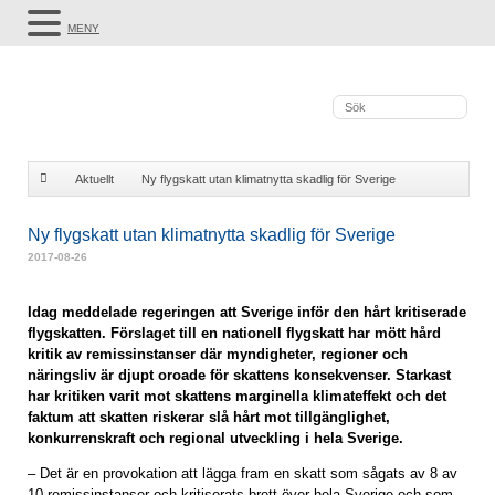
MENY
Aktuellt
Ny flygskatt utan klimatnytta skadlig för Sverige
Ny flygskatt utan klimatnytta skadlig för Sverige
2017-08-26
Idag meddelade regeringen att Sverige inför den hårt kritiserade
flygskatten. Förslaget till en nationell flygskatt har mött hård
kritik av remissinstanser där myndigheter, regioner och
näringsliv är djupt oroade för skattens konsekvenser. Starkast
har kritiken varit mot skattens marginella klimateffekt och det
faktum att skatten riskerar slå hårt mot tillgänglighet,
konkurrenskraft och regional utveckling i hela Sverige.
– Det är en provokation att lägga fram en skatt som sågats av 8 av
10 remissinstanser och kritiserats brett över hela Sverige och som