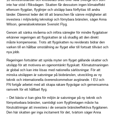
inte har stöd i Riksdagen. Skatten får dessutom ingen klimateffekt
eftersom flygplan, flyglinjer och utsläpp bara förflyttas till andra
länder. Däremot leder det till att branschen får sämre möjligheter att
investera i miljövänlig teknologi och förnybara bränslen, säger Anna
Wilson, generalsekreterare Svenskt Flyg.
Genom att sänka nivåerna och införa särregler för mindre flygplatser
erkänner regeringen att flygskatten är så skadlig att den direkt
måste kompenseras. Trots att flygskatten nu reviderats bidrar den
varken till en hållbar omställning av flyget eller till fortsatt tillväxt och
nya jobb.
Regeringen fortsätter att sprida myter om flyget gällande skatter och
utsläpp för att motivera en ogenomtänkt flygskatt. Klimatutmaningen
är global och kan inte lösas med nationella särlösningar. För att
minska utsläppen är satsningar på biobränslen, utveckling av ny
teknik och internationella överenskommelser avgörande. I EU och
FN fortgår arbetet med att skapa rakare flygvägar och gemensamma
ramverk för ett hållbart flyg.
– Det bästa vi kan göra för miljön är satsningar på ny teknik och
förnyelsebara bränslen, samtidigt som flygföretagen måste ha
förutsättningar att investera i de senaste bränsleeffektiva flygplanen.
Den här skatten ger inga incitament för det, tvärtom säger Anna