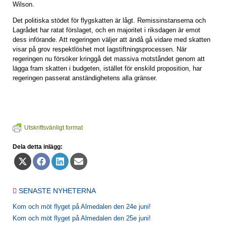
Wilson.
Det politiska stödet för flygskatten är lågt. Remissinstanserna och
Lagrådet har ratat förslaget, och en majoritet i riksdagen är emot
dess införande. Att regeringen väljer att ändå gå vidare med skatten
visar på grov respektlöshet mot lagstiftningsprocessen. När
regeringen nu försöker kringgå det massiva motståndet genom att
lägga fram skatten i budgeten, istället för enskild proposition, har
regeringen passerat anständighetens alla gränser.
Utskriftsvänligt format
Dela detta inlägg:
Dela
Dela
Dela
Dela
på
på
på
på
X
Facebook
LinkedIn
E-
(Twitter)
post
SENASTE NYHETERNA
Kom och möt flyget på Almedalen den 24e juni!
Kom och möt flyget på Almedalen den 25e juni!