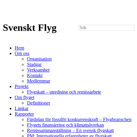
Svenskt Flyg
Hem
Om oss
Organisation
Stadgar
Verksamhet
Kontakt
Medlemmar
Projekt
Flygskatt – utredning och remissarbete
Om flyget
Definitioner
Länkar
Rapporter
Färdplan för fossilfri konkurrenskraft – Flygbranschen
Flygets finansiering och klimatpåverkan
Remissammanställning – En svensk flygskatt
PM: Internationella erfarenheter av flygskatt