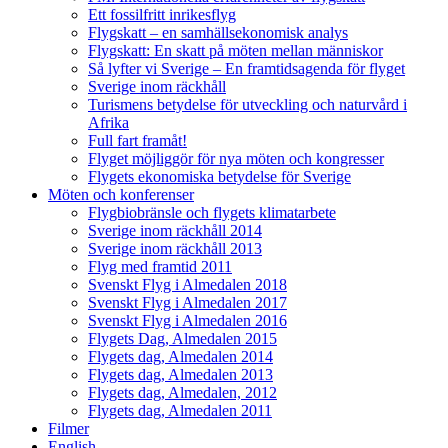
Ett fossilfritt inrikesflyg
Flygskatt – en samhällsekonomisk analys
Flygskatt: En skatt på möten mellan människor
Så lyfter vi Sverige – En framtidsagenda för flyget
Sverige inom räckhåll
Turismens betydelse för utveckling och naturvård i
Afrika
Full fart framåt!
Flyget möjliggör för nya möten och kongresser
Flygets ekonomiska betydelse för Sverige
Möten och konferenser
Flygbiobränsle och flygets klimatarbete
Sverige inom räckhåll 2014
Sverige inom räckhåll 2013
Flyg med framtid 2011
Svenskt Flyg i Almedalen 2018
Svenskt Flyg i Almedalen 2017
Svenskt Flyg i Almedalen 2016
Flygets Dag, Almedalen 2015
Flygets dag, Almedalen 2014
Flygets dag, Almedalen 2013
Flygets dag, Almedalen, 2012
Flygets dag, Almedalen 2011
Filmer
English