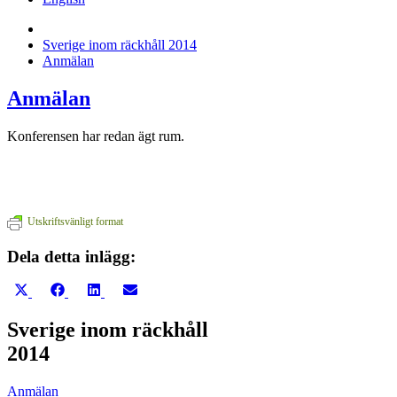
Sverige inom räckhåll 2014
Anmälan
Anmälan
Konferensen har redan ägt rum.
Utskriftsvänligt format
Dela detta inlägg:
Dela
Dela
Dela
Dela
på
på
på
på
X
Facebook
LinkedIn
E-
Sverige inom räckhåll
(Twitter)
post
2014
Anmälan