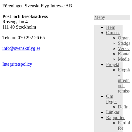
Föreningen Svenskt Flyg Intresse AB
Post- och besöksadress
Meny
Rosengatan 4
111 40 Stockholm
Hem
Om oss
Telefon 070 292 26 65
Organis
Stadgar
info@svensktflyg.se
Verksa
Kontak
Medle
Integritetspolicy
Projekt
Flygska
–
utredni
och
remissa
Om
flyget
Definit
Länkar
Rapporter
Färdpl
för