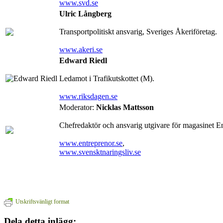
www.svd.se
Ulric Långberg
Transportpolitiskt ansvarig, Sveriges Åkeriföretag.
www.akeri.se
Edward Riedl
Ledamot i Trafikutskottet (M).
www.riksdagen.se
Moderator:
Nicklas Mattsson
Chefredaktör och ansvarig utgivare för magasinet En
www.entreprenor.se
,
www.svensktnaringsliv.se
Utskriftsvänligt format
Dela detta inlägg: