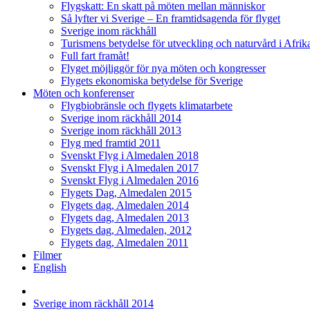
Flygskatt: En skatt på möten mellan människor
Så lyfter vi Sverige – En framtidsagenda för flyget
Sverige inom räckhåll
Turismens betydelse för utveckling och naturvård i Afrik
Full fart framåt!
Flyget möjliggör för nya möten och kongresser
Flygets ekonomiska betydelse för Sverige
Möten och konferenser
Flygbiobränsle och flygets klimatarbete
Sverige inom räckhåll 2014
Sverige inom räckhåll 2013
Flyg med framtid 2011
Svenskt Flyg i Almedalen 2018
Svenskt Flyg i Almedalen 2017
Svenskt Flyg i Almedalen 2016
Flygets Dag, Almedalen 2015
Flygets dag, Almedalen 2014
Flygets dag, Almedalen 2013
Flygets dag, Almedalen, 2012
Flygets dag, Almedalen 2011
Filmer
English
Sverige inom räckhåll 2014