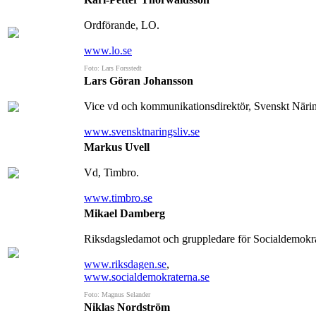
Ordförande, LO.
www.lo.se
Foto: Lars Forsstedt
Lars Göran Johansson
Vice vd och kommunikationsdirektör, Svenskt Närin
www.svensktnaringsliv.se
Markus Uvell
Vd, Timbro.
www.timbro.se
Mikael Damberg
Riksdagsledamot och gruppledare för Socialdemokra
www.riksdagen.se
,
www.socialdemokraterna.se
Foto: Magnus Selander
Niklas Nordström