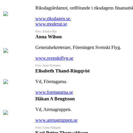
Riksdagsledamot, ordförande i riksdagens finansutsk
www.riksdagen.se
,
www.moderat.se
Foto: Emilia Öije
Anna Wilson
Generalsekreterare, Föreningen Svenskt Flyg.
www.svensktflyg.se
Foto: Anne Nyblaeus
Elisabeth Thand-Ringqvist
Vd, Företagarna.
www.foretagarna.se
Håkan A Bengtsson
Vd, Arenagruppen.
www.arenagruppen.se
Foto: Linus Hallgren
Karl-Petter Thorwaldsson