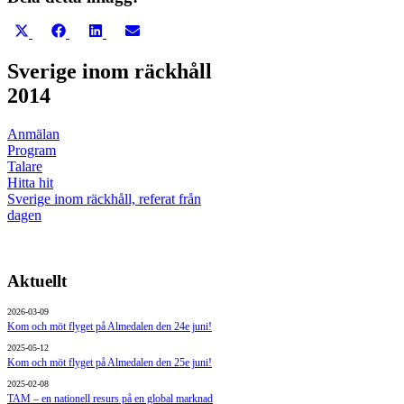
Dela
Dela
Dela
Dela
på
på
på
på
X
Facebook
LinkedIn
E-
Sverige inom räckhåll
(Twitter)
post
2014
Anmälan
Program
Talare
Hitta hit
Sverige inom räckhåll, referat från
dagen
Aktuellt
2026-03-09
Kom och möt flyget på Almedalen den 24e juni!
2025-05-12
Kom och möt flyget på Almedalen den 25e juni!
2025-02-08
TAM – en nationell resurs på en global marknad