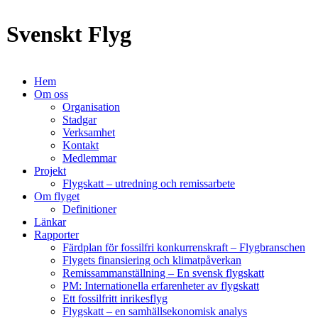
Svenskt Flyg
Hem
Om oss
Organisation
Stadgar
Verksamhet
Kontakt
Medlemmar
Projekt
Flygskatt – utredning och remissarbete
Om flyget
Definitioner
Länkar
Rapporter
Färdplan för fossilfri konkurrenskraft – Flygbranschen
Flygets finansiering och klimatpåverkan
Remissammanställning – En svensk flygskatt
PM: Internationella erfarenheter av flygskatt
Ett fossilfritt inrikesflyg
Flygskatt – en samhällsekonomisk analys