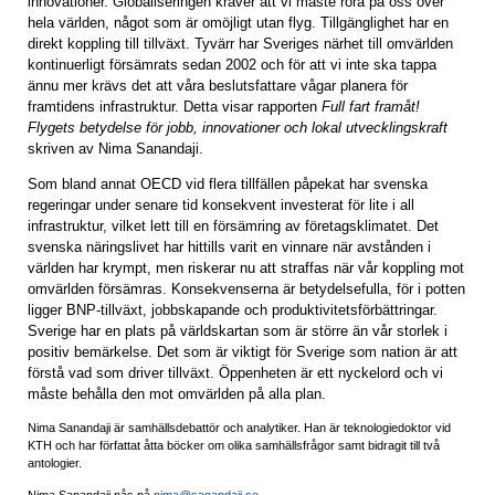
innovationer. Globaliseringen kräver att vi måste röra på oss över
hela världen, något som är omöjligt utan flyg. Tillgänglighet har en
direkt koppling till tillväxt. Tyvärr har Sveriges närhet till omvärlden
kontinuerligt försämrats sedan 2002 och för att vi inte ska tappa
ännu mer krävs det att våra beslutsfattare vågar planera för
framtidens infrastruktur. Detta visar rapporten
Full fart framåt!
Flygets betydelse för jobb, innovationer och lokal utvecklingskraft
skriven av Nima Sanandaji.
Som bland annat OECD vid flera tillfällen påpekat har svenska
regeringar under senare tid konsekvent investerat för lite i all
infrastruktur, vilket lett till en försämring av företagsklimatet. Det
svenska näringslivet har hittills varit en vinnare när avstånden i
världen har krympt, men riskerar nu att straffas när vår koppling mot
omvärlden försämras. Konsekvenserna är betydelsefulla, för i potten
ligger BNP-tillväxt, jobbskapande och produktivitetsförbättringar.
Sverige har en plats på världskartan som är större än vår storlek i
positiv bemärkelse. Det som är viktigt för Sverige som nation är att
förstå vad som driver tillväxt. Öppenheten är ett nyckelord och vi
måste behålla den mot omvärlden på alla plan.
Nima Sanandaji är samhällsdebattör och analytiker. Han är teknologiedoktor vid
KTH och har författat åtta böcker om olika samhällsfrågor samt bidragit till två
antologier.