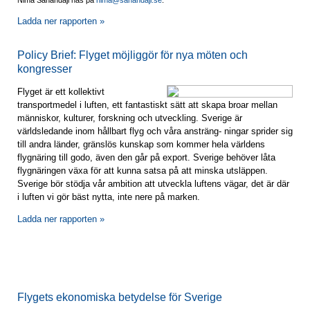
Nima Sanandaji ‎nås på
nima@sanandaji.se
.‎
Ladda ner rapporten »
Policy Brief: Flyget möjliggör för nya möten och
kongresser
Flyget är ett kollektivt
transportmedel i luften, ett fantastiskt sätt att skapa broar mellan
människor, kulturer, forskning och utveckling. Sverige är
världsledande inom hållbart flyg och våra ansträng- ningar sprider sig
till andra länder, gränslös kunskap som kommer hela världens
flygnäring till godo, även den går på export. Sverige behöver låta
flygnäringen växa för att kunna satsa på att minska utsläppen.
Sverige bör stödja vår ambition att utveckla luftens vägar, det är där
i luften vi gör bäst nytta, inte nere på marken.
Ladda ner rapporten »
Flygets ekonomiska betydelse för Sverige