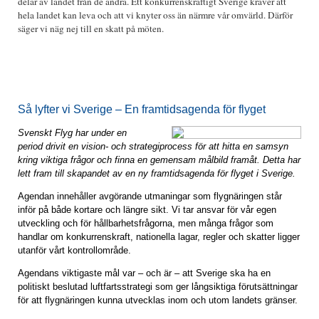
delar av landet från de andra. Ett konkurrenskraftigt Sverige kräver att
hela landet kan leva och att vi knyter oss än närmre vår omvärld. Därför
säger vi näg nej till en skatt på möten.
Så lyfter vi Sverige – En framtidsagenda för flyget
Svenskt Flyg har under en
period drivit en vision- och strategiprocess för att
hitta en samsyn
kring viktiga frågor och finna en gemensam målbild framåt. Detta har
lett fram till skapandet av en ny framtidsagenda för flyget i Sverige.
Agendan innehåller avgörande utmaningar som flygnäringen står
inför på både kortare och längre sikt. Vi tar ansvar för vår egen
utveckling och för hållbarhetsfrågorna, men många frågor som
handlar om konkurrenskraft, nationella lagar, regler och skatter ligger
utanför vårt kontrollområde.
Agendans viktigaste mål var – och är – att Sverige ska ha en
politiskt beslutad luftfartsstrategi som ger långsiktiga förutsättningar
för att flygnäringen kunna utvecklas inom och utom landets gränser.