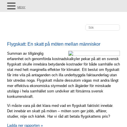
MENY
Flygskatt: En skatt på möten mellan människor
Summan av tillgänglig
erfarenhet och genomförda kostnadskalkyler pekar på att en svensk
flygskatt skulle innebära betydande kostnader för både samhälle och
stat med helt marginella effekter för klimatet. Ett beslut om flygskatt
får inte vila på antaganden och illa underbyggda faktaunderlag utan
bör utredas noga. Flygskatt måste dessutom vägas mot andra långt
mer effektiva ekonomiska styrmedel och åtgärder för minskade
utsläpp i hela samhället som undviker att försämra svensk
konkurrenskraft.
Vi måste vara på det klara med vad en flygskatt faktiskt innebär.
Det innebär en skatt på möten – möten som ger jobb, affärer,
studier, nöje och kärlek. Har vi råd att betala flygskattens pris?
Ladda ner rapporten »