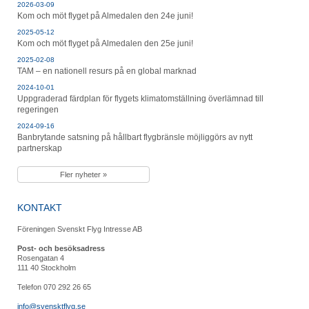
2026-03-09
Kom och möt flyget på Almedalen den 24e juni!
2025-05-12
Kom och möt flyget på Almedalen den 25e juni!
2025-02-08
TAM – en nationell resurs på en global marknad
2024-10-01
Uppgraderad färdplan för flygets klimatomställning överlämnad till
regeringen
2024-09-16
Banbrytande satsning på hållbart flygbränsle möjliggörs av nytt
partnerskap
Fler nyheter »
KONTAKT
Föreningen Svenskt Flyg Intresse AB
Post- och besöksadress
Rosengatan 4
111 40 Stockholm
Telefon 070 292 26 65
info@svensktflyg.se