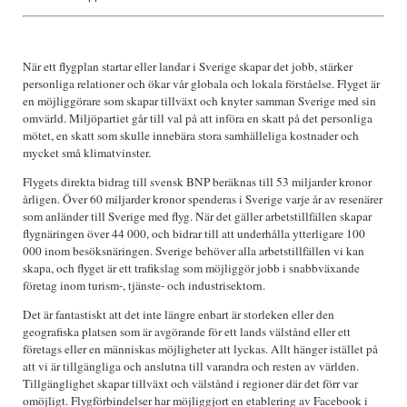
När ett flygplan startar eller landar i Sverige skapar det jobb, stärker
personliga relationer och ökar vår globala och lokala förståelse. Flyget är
en möjliggörare som skapar tillväxt och knyter samman Sverige med sin
omvärld. Miljöpartiet går till val på att införa en skatt på det personliga
mötet, en skatt som skulle innebära stora samhälleliga kostnader och
mycket små klimatvinster.
Flygets direkta bidrag till svensk BNP beräknas till 53 miljarder kronor
årligen. Över 60 miljarder kronor spenderas i Sverige varje år av resenärer
som anländer till Sverige med flyg. När det gäller arbetstillfällen skapar
flygnäringen över 44 000, och bidrar till att underhålla ytterligare 100
000 inom besöksnäringen. Sverige behöver alla arbetstillfällen vi kan
skapa, och flyget är ett trafikslag som möjliggör jobb i snabbväxande
företag inom turism-, tjänste- och industrisektorn.
Det är fantastiskt att det inte längre enbart är storleken eller den
geografiska platsen som är avgörande för ett lands välstånd eller ett
företags eller en människas möjligheter att lyckas. Allt hänger istället på
att vi är tillgängliga och anslutna till varandra och resten av världen.
Tillgänglighet skapar tillväxt och välstånd i regioner där det förr var
omöjligt. Flygförbindelser har möjliggjort en etablering av Facebook i