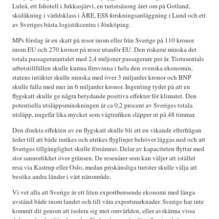
Luleå, ett Ishotell i Jukkasjärvi, en turistsäsong året om på Gotland,
skidåkning i världsklass i ÅRE, ESS forskningsanläggning i Lund och ett
av Sveriges bästa logistikcentra i Jönköping.
MPs förslag är en skatt på resor inom eller från Sverige på 110 kronor
inom EU och 270 kronor på resor utanför EU. Den riskerar minska det
totala passagerarantalet med 2,4 miljoner passagerare per år. Tiotusentals
arbetstillfällen skulle kunna försvinna i hela den svenska ekonomin,
statens intäkter skulle minska med över 3 miljarder kronor och BNP
skulle falla med mer än 6 miljarder kronor. Ingenting tyder på att en
flygskatt skulle ge några betydande positiva effekter för klimatet. Den
potentiella utsläppsminskningen är ca 0,2 procent av Sveriges totala
utsläpp, ungefär lika mycket som vägtrafiken släpper ut på 48 timmar.
Den direkta effekten av en flygskatt skulle bli att en vikande efterfrågan
leder till att både inrikes och utrikes flyglinjer behöver läggas ned och att
Sveriges tillgänglighet skulle försämras. Delar av kapaciteten flyttar med
stor sannorlikhet över gränsen. De resenärer som kan väljer att istället
resa via Kastrup eller Oslo, medan priskänsliga turister skulle välja att
besöka andra länder i vårt närområde.
Vi vet alla att Sverige är ett liten exportberoende ekonomi med långa
avstånd både inom landet och till våra exportmarknader. Sverige har inte
kommit dit genom att isolera sig mot omvärlden, eller avskärma vissa