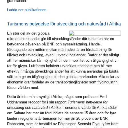
grannländer.
Ladda ner publikationen
Turismens betydelse för utveckling och naturvård i Afrika
En stor del av det globala
rekreationsresandet går till utvecklingsländer där turismen har en
betydande påverkan på BNP och sysselsättning. Handel,
företagande och möten mellan människor är en förutsättning för
tillväxt och utveckling, även i utvecklingsländer. Därför är det viktigt
att fler människor får möjlighet till den mobilitet och tillgänglighet vi
tar för given. Luftfarten behöver utvecklas snabbare och bli mer
effektiv i många utvecklingsländer för att kunna användas på bästa
sätt och ge en tillgänglighet till den globala marknaden. Alla delar av
ekonomin drar fördelar av de transportmöjligheter som flygindustrin
förser världen med.
Detta är inte minst synligt i Afrika, något som professor Emil
Uddhammar redogör för i sin rapport
Turismens betydelse för
utveckling och naturvård i Afrika
. Turismens värde för Afrika söder
om Sahara har mer än fördubblats de senaste 15 åren och för fyra
länder i regionen står turismen för mer än 20 procent av BNP.
Rapporten, som är beställd av Föreningen Svenskt Flyg, lyfter fram