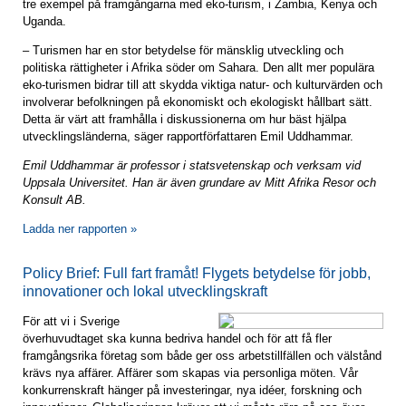
tre exempel på framgångarna med eko-turism, i Zambia, Kenya och
Uganda.
– Turismen har en stor betydelse för mänsklig utveckling och
politiska rättigheter i Afrika söder om Sahara. Den allt mer populära
eko-turismen bidrar till att skydda viktiga natur- och kulturvärden och
involverar befolkningen på ekonomiskt och ekologiskt hållbart sätt.
Detta är värt att framhålla i diskussionerna om hur bäst hjälpa
utvecklingsländerna, säger rapportförfattaren Emil Uddhammar.
Emil Uddhammar är professor i statsvetenskap och verksam vid
Uppsala Universitet. Han är även grundare av Mitt Afrika Resor och
Konsult AB.
Ladda ner rapporten »
Policy Brief: Full fart framåt! Flygets betydelse för jobb,
innovationer och lokal utvecklingskraft
För att vi i Sverige
överhuvudtaget ska kunna bedriva handel och för att få fler
framgångsrika företag som både ger oss arbetstillfällen och välstånd
krävs nya affärer. Affärer som skapas via personliga möten. Vår
konkurrenskraft hänger på investeringar, nya idéer, forskning och