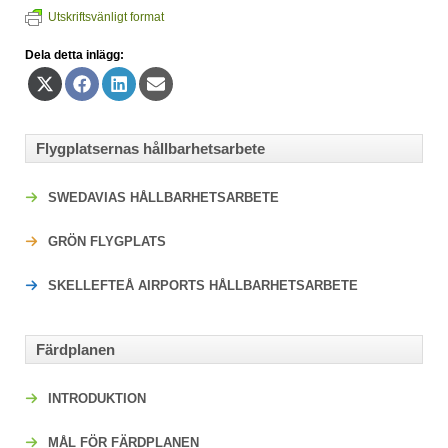
Utskriftsvänligt format
Dela detta inlägg:
Dela
Dela
Dela
Dela
på
på
på
på
X
Facebook
LinkedIn
E-
(Twitter)
post
Flygplatsernas hållbarhetsarbete
SWEDAVIAS HÅLLBARHETSARBETE
GRÖN FLYGPLATS
SKELLEFTEÅ AIRPORTS HÅLLBARHETSARBETE
Färdplanen
INTRODUKTION
MÅL FÖR FÄRDPLANEN