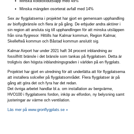
Minska koldioxidutsläpp med 49%
Minska mängden osorterat avfall med 14%
Sex av flygplatserna i projektet har gjort en gemensam upphandling
av bioflygbränsle och flera är på gång. De erbjuder andra aktörer i
sin region att ansluta sig till upphandlingen för att minska utsläppen
från sina flygresor. Hittills har Kalmar kommun, Region Kalmar,
Skellefteå kommun och Båstad kommun anslutit sig.
Kalmar Airport har under 2021 haft 34 procent inblandning av
fossilfritt bränsle i det bränsle som tankas på flygplatsen. Detta är
troligtvis den högsta inblandningsgraden i världen på en flygplats.
Projektet har gjort en utredning för att underlätta att för flygplatserna
att installera solceller på flygplatsområdet. Flera flygplatser är på
gång att göra det och fyra har det redan.
Det övriga arbetet handlar bl.a. om installation av bergvärme,
HVO100 i flygplatsens fordon, inköp av elfordon, ny belysning samt
justeringar av värme och ventilation.
Läs mer på www.gronflygplats.se »