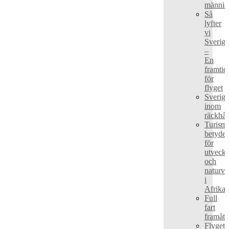
männis
Så
lyfter
vi
Sverige
–
En
framtid
för
flyget
Sverige
inom
räckhål
Turism
betydel
för
utveckl
och
naturvå
i
Afrika
Full
fart
framåt!
Flyget