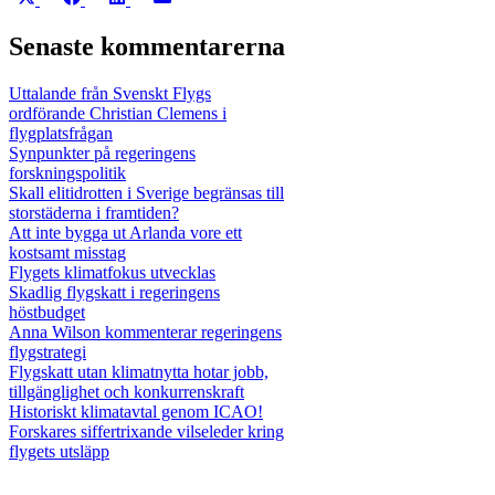
på
på
på
på
X
Facebook
LinkedIn
E-
Senaste kommentarerna
(Twitter)
post
Uttalande från Svenskt Flygs
ordförande Christian Clemens i
flygplatsfrågan
Synpunkter på regeringens
forskningspolitik
Skall elitidrotten i Sverige begränsas till
storstäderna i framtiden?
Att inte bygga ut Arlanda vore ett
kostsamt misstag
Flygets klimatfokus utvecklas
Skadlig flygskatt i regeringens
höstbudget
Anna Wilson kommenterar regeringens
flygstrategi
Flygskatt utan klimatnytta hotar jobb,
tillgänglighet och konkurrenskraft
Historiskt klimatavtal genom ICAO!
Forskares siffertrixande vilseleder kring
flygets utsläpp