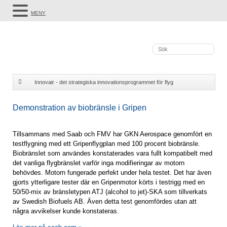
MENY
Innovair - det strategiska innovationsprogrammet för flyg
Demonstration av biobränsle i Gripen
Demonstration av biobränsle i Gripen
Tillsammans med Saab och FMV har GKN Aerospace genomfört en
testflygning med ett Gripenflygplan med 100 procent biobränsle.
Biobränslet som användes konstaterades vara fullt kompatibelt med
det vanliga flygbränslet varför inga modifieringar av motorn
behövdes. Motorn fungerade perfekt under hela testet. Det har även
gjorts ytterligare tester där en Gripenmotor körts i testrigg med en
50/50-mix av bränsletypen ATJ (alcohol to jet)-SKA som tillverkats
av Swedish Biofuels AB. Även detta test genomfördes utan att
några avvikelser kunde konstateras.