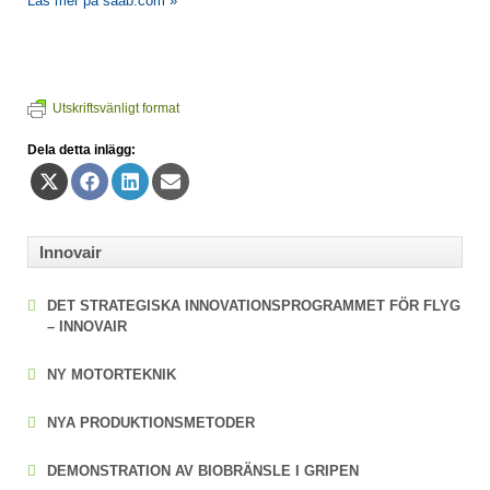
Läs mer på saab.com »
Utskriftsvänligt format
Dela detta inlägg:
Dela
Dela
Dela
Dela
på
på
på
på
X
Facebook
LinkedIn
E-
(Twitter)
post
Innovair
DET STRATEGISKA INNOVATIONS­PROGRAMMET FÖR FLYG
– INNOVAIR
NY MOTORTEKNIK
NYA PRODUKTIONSMETODER
DEMONSTRATION AV BIOBRÄNSLE I GRIPEN