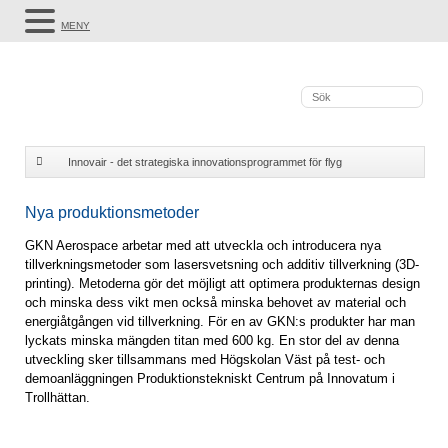
MENY
Innovair - det strategiska innovationsprogrammet för flyg
Nya produktionsmetoder
Nya produktionsmetoder
GKN Aerospace arbetar med att utveckla och introducera nya
tillverkningsmetoder som lasersvetsning och additiv tillverkning (3D-
printing). Metoderna gör det möjligt att optimera produkternas design
och minska dess vikt men också minska behovet av material och
energiåtgången vid tillverkning. För en av GKN:s produkter har man
lyckats minska mängden titan med 600 kg. En stor del av denna
utveckling sker tillsammans med Högskolan Väst på test- och
demoanläggningen Produktionstekniskt Centrum på Innovatum i
Trollhättan.