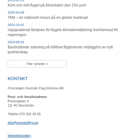
2025-05-12
Kom och möt flyget på Almedalen den 25e juni!
2025-02-08
TAM – en nationell resurs på en global marknad
2024-10-01
Uppgraderad färdplan för flygets klimatomställning överlämnad till
regeringen
2024-09-16
Banbrytande satsning på hållbart flygbränsle möjliggörs av nytt
partnerskap
Fler nyheter »
KONTAKT
Föreningen Svenskt Flyg Intresse AB
Post- och besöksadress
Rosengatan 4
111 40 Stockholm
Telefon 070 292 26 65
info@svensktflyg.se
Integritetspolicy