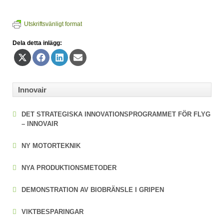
Utskriftsvänligt format
Dela detta inlägg:
Dela
Dela
Dela
Dela
på
på
på
på
X
Facebook
LinkedIn
E-
(Twitter)
post
Innovair
DET STRATEGISKA INNOVATIONS­PROGRAMMET FÖR FLYG
– INNOVAIR
NY MOTORTEKNIK
NYA PRODUKTIONSMETODER
DEMONSTRATION AV BIOBRÄNSLE I GRIPEN
VIKTBESPARINGAR