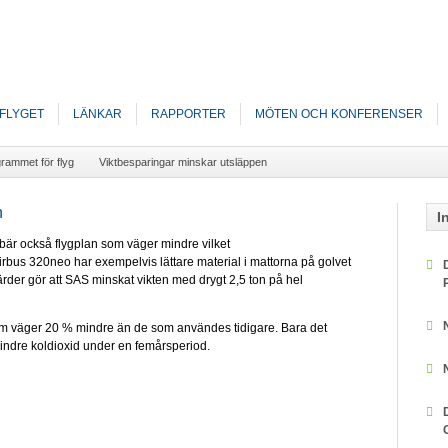
FLYGET
LÄNKAR
RAPPORTER
MÖTEN OCH KONFERENSER
grammet för flyg
Viktbesparingar minskar utsläppen
n
I
ebär också flygplan som väger mindre vilket
 Airbus 320neo har exempelvis lättare material i mattorna på golvet
ärder gör att SAS minskat vikten med drygt 2,5 ton på hel
m väger 20 % mindre än de som användes tidigare. Bara det
mindre koldioxid under en femårsperiod.