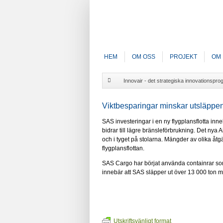
HEM
OM OSS
PROJEKT
OM 
Innovair - det strategiska innovationspro
Viktbesparingar minskar utsläppe
SAS investeringar i en ny flygplansflotta inn
bidrar till lägre bränsleförbrukning. Det nya
och i tyget på stolarna. Mängder av olika åtg
flygplansflottan.
SAS Cargo har börjat använda containrar so
innebär att SAS släpper ut över 13 000 ton 
Utskriftsvänligt format