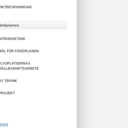
VIKTBESPARINGAR
ärdplanen
INTRODUKTION
MÅL FÖR FÄRDPLANEN
FLYGPLATSERNAS
HÅLLBARHETSARBETE
NY TEKNIK
PROJEKT
 OSS