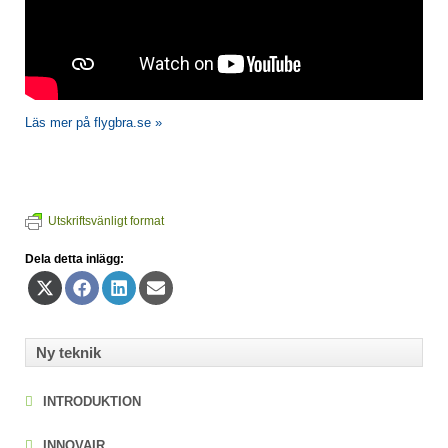
Läs mer på flygbra.se »
Utskriftsvänligt format
Dela detta inlägg:
Dela
Dela
Dela
Dela
på
på
på
på
X
Facebook
LinkedIn
E-
(Twitter)
post
Ny teknik
INTRODUKTION
INNOVAIR